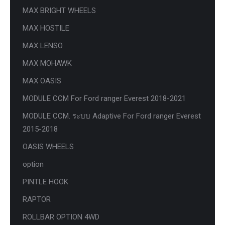
MAX BRIGHT WHEELS
MAX HOSTILE
MAX LENSO
MAX MOHAWK
MAX OASIS
MODULE CCM For Ford ranger Everest 2018-2021
MODULE CCM. ระบบ Adaptive For Ford ranger Everest
2015-2018
OASIS WHEELS
option
PINTLE HOOK
RAPTOR
ROLLBAR OPTION 4WD