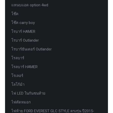
แหนบแอด option 4wd
โช๊ค
โช๊ค carry boy
โรบาร์ HAMER
โรบาร์ Outlander
โรบาร์ธันเดอร์ Outlander
โรลบาร์
โรลบาร์ HAMER
โรเลอร์
โลโก้ม้า
ไฟ LED ในกันชนท้าย
ไฟตัดหมอก
ไฟท้าย FORD EVEREST GLC STYLE ตรงรุ่น ปี2015-