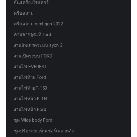
กันแคร้งแร็พเตอร์
ครีบฉลาม
ครีบฉลาม next gen 2022
คานลากจูงแท้ ford
งานอัพเกรดระบบ sycn 3
งานเปิดระบบ FORD
งานไฟ EVEREST
งานไฟท้าย Ford
งานไฟท้ายF-150
งานไฟหน้า F-150
งานไฟหน้า Ford
ชุด Wide body Ford
ชุดปรับระยะเซ็นเซอร์เพลาหลัง