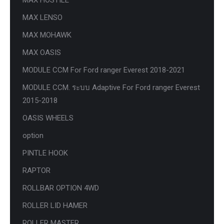
MAX LENSO
MAX MOHAWK
MAX OASIS
MODULE CCM For Ford ranger Everest 2018-2021
MODULE CCM. ระบบ Adaptive For Ford ranger Everest
2015-2018
OASIS WHEELS
option
PINTLE HOOK
RAPTOR
ROLLBAR OPTION 4WD
ROLLER LID HAMER
ROLLER MASTER