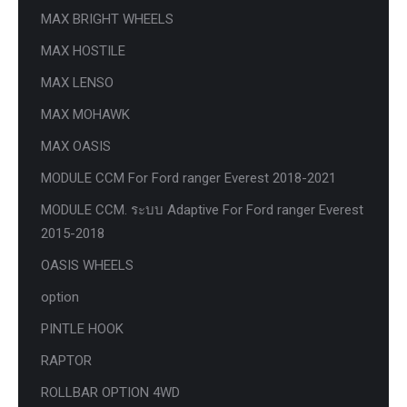
MAX BRIGHT WHEELS
MAX HOSTILE
MAX LENSO
MAX MOHAWK
MAX OASIS
MODULE CCM For Ford ranger Everest 2018-2021
MODULE CCM. ระบบ Adaptive For Ford ranger Everest
2015-2018
OASIS WHEELS
option
PINTLE HOOK
RAPTOR
ROLLBAR OPTION 4WD