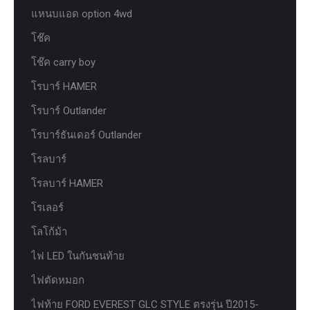
แหนบแอด option 4wd
โช๊ค
โช๊ค carry boy
โรบาร์ HAMER
โรบาร์ Outlander
โรบาร์ธันเดอร์ Outlander
โรลบาร์
โรลบาร์ HAMER
โรเลอร์
โลโก้ม้า
ไฟ LED ในกันชนท้าย
ไฟตัดหมอก
ไฟท้าย FORD EVEREST GLC STYLE ตรงรุ่น ปี2015-