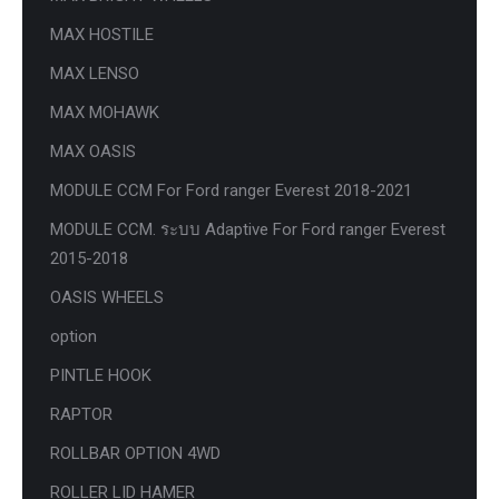
MAX HOSTILE
MAX LENSO
MAX MOHAWK
MAX OASIS
MODULE CCM For Ford ranger Everest 2018-2021
MODULE CCM. ระบบ Adaptive For Ford ranger Everest
2015-2018
OASIS WHEELS
option
PINTLE HOOK
RAPTOR
ROLLBAR OPTION 4WD
ROLLER LID HAMER