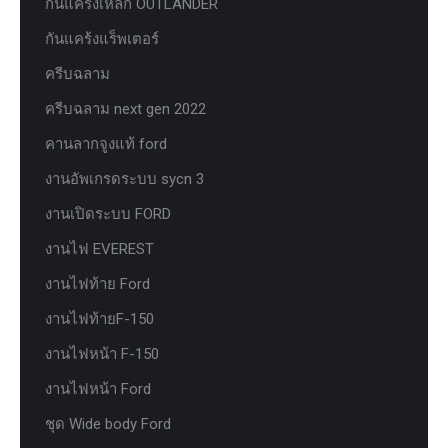
กันแคร้งเหล็ก OUTLANDER
กันแคร้งแร็พเตอร์
ครีบฉลาม
ครีบฉลาม next gen 2022
คานลากจูงแท้ ford
งานอัพเกรดระบบ sycn 3
งานเปิดระบบ FORD
งานไฟ EVEREST
งานไฟท้าย Ford
งานไฟท้ายF-150
งานไฟหน้า F-150
งานไฟหน้า Ford
ชุด Wide body Ford