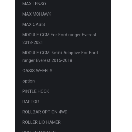
MAX LENSO
MAX MOHAWK
MAX OASIS
MODULE CCM For Ford ranger Everest
2018-2021
MODULE CCM. ระบบ Adaptive For Ford
ranger Everest 2015-2018
OASIS WHEELS
option
PINTLE HOOK
RAPTOR
ROLLBAR OPTION 4WD
ROLLER LID HAMER