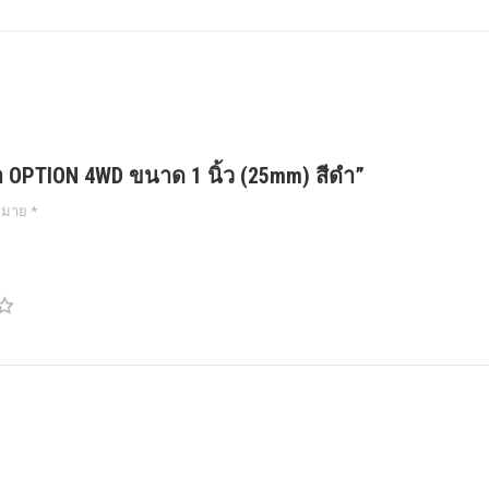
ศา OPTION 4WD ขนาด 1 นิ้ว (25mm) สีดำ”
งหมาย
*