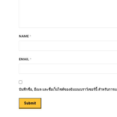
ก้อนรองหลัง option 4wd
ก้อนรองหลังปรับองศา OPTION 4WD
กันชนท้าย OPTION
กันชนท้าย Outlander
NAME
*
กันชนหน้า OPTION
กันชนหน้า Outlander
กันชนหน้ารุ่น HAMER
EMAIL
*
กันชนหลัง HAMER
กันแคร้ง opton 4wd
กันแคร้งเหล็ก HAMER
บันทึกชื่อ, อีเมล และชื่อเว็บไซต์ของฉันบนเบราว์เซอร์นี้ สำหรับการ
กันแคร้งเหล็ก OUTLANDER
กันแคร้งแร็พเตอร์
ครีบฉลาม