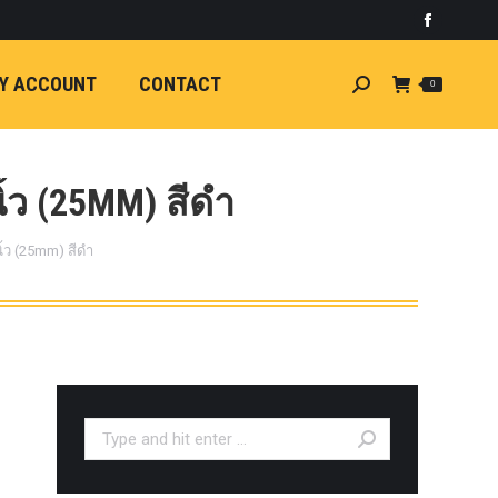
)
light
Faceboo
7
กระจัง
Y ACCOUNT
CONTACT
Search:
0
ัยไฟฟ้า
อน
ศา
ขนาด
้ว (25MM) สีดำ
ลัง
้ว (25mm) สีดำ
ION
้ว
ง
ชุดแต่ง
EW
ตรงรุ่น
Search:
5-ON)
 T6
ตรง