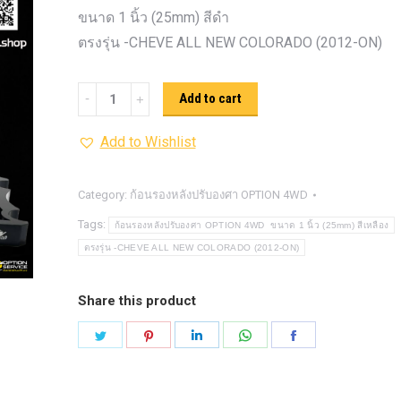
รุ่น -ISUZU V-CROSS (2
ขนาด 1 นิ้ว (25mm) สีดำ
ON)
ตรงรุ่น -MAZDA B
ตรงรุ่น -CHEVE ALL NEW COLORADO (2012-ON)
PRO (2012-ON)
ตรงรุ่น 
TOYOTA VIGO
ปีกนกปรับอ
ก้อน
Add to cart
4WD ขาวฝาแดง
ปีกนกปรับองศา 
รอง
4WD ดำฝาแดง
ปีกนกปรับองศา O
Add to Wishlist
หลัง
ปีกนกปรับองศา O
ฟ้าฝาแดง
ปรับ
4WD เหลืองฝาฟ้า
ปีกนกปรับ
องศา
Category:
ก้อนรองหลังปรับองศา OPTION 4WD
Option 4WD แดงฝาดำ
ห่วงโอเมก้
OPTION
Tags:
ก้อนรองหลังปรับองศา OPTION 4WD ขนาด 1 นิ้ว (25mm) สีเหลือง
OPTION 4WD (สีแดง)
ไฟหน้า
อัพเกรด
4WD ขนาด
ตรงรุ่น -CHEVE ALL NEW COLORADO (2012-ON)
1
นิ้ว
Share this product
(25mm)
Share
Share
Share
Share
Share
สีดำ
on
on
on
on
on
quantity
Twitter
Pinterest
LinkedIn
WhatsApp
Facebook