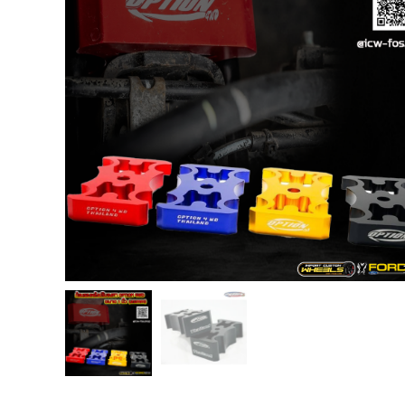
USB TypeA และ TypeC แท้ตรงรุ่น
Ranger Raptor Everest
VCM 2 license แท้ 1 ปี •• FOR FORD
MAZDA •• IDS.
กระจก F-150 ตรงรุ่น RANGER EVEREST
Raptor 2011-2021
กระจกมองข้าง F-150 USA สำหรับ
Ranger Raptor Everest ปี2012+ 1 คู่
กระจังหน้า EVEREST
กระจังหน้า FORD
กระจังหน้า RAPTOR
กล่องควบคุมระบบเกียร์ TCM สำหรับรถ :
Ford Fiesta 1.5/1.6 แท้ใหม่
กล้องติดรถยนต์
กล้องติดรถยนต์ VIOFO รุ่น A129 Duo