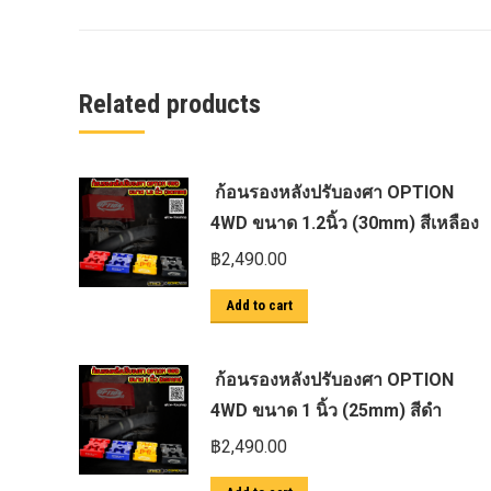
ครีบฉลาม next gen 2022
คานลากจูงแท้ ford
งานอัพเกรดระบบ sycn 3
Related products
งานเปิดระบบ FORD
งานไฟ EVEREST
ก้อนรองหลังปรับองศา OPTION
งานไฟท้าย Ford
4WD ขนาด 1.2นิ้ว (30mm) สีเหลือง
งานไฟท้ายF-150
฿
2,490.00
งานไฟหน้า F-150
Add to cart
งานไฟหน้า Ford
ชุด Wide body Ford
ก้อนรองหลังปรับองศา OPTION
ชุดปรับระยะเซ็นเซอร์เพลาหลัง
4WD ขนาด 1 นิ้ว (25mm) สีดำ
ชุดป้องกันเซ็นเซอร์วัดองศาเพลาท้าย
฿
2,490.00
ชุดแต่ง Ford