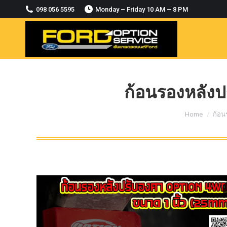
2018-2021
098 056 5595
Monday – Friday 10 AM – 8 PM
MODULE CCM. ระบบ Adaptive For Ford
ranger Everest 2015-2018
OASIS WHEELS
option
PINTLE HOOK
ก้อนรองหลังปร
RAPTOR
You are here
Home
ก้อน
ROLLBAR OPTION 4WD
ROLLER LID HAMER
ROLLER MASTER
TRAILER BALL
ULTIMATE SHACKLES
Uncategorized