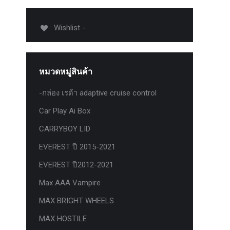
012-
T50
Wishlist -
-
งศา Option
Option
หมวดหมู่สินค้า
ption 4WD
ption
-กล่อง เรด้า adaptive cruise control
องศา
Car Play Ai Box
าอลูมิเนียม
CARRYBOY LID
EVEREST ปี 2015-2021
EVEREST ปี2012-2021
Max AAA Vampire
MAX BRIGHT WHEELS
MAX HOSTILE