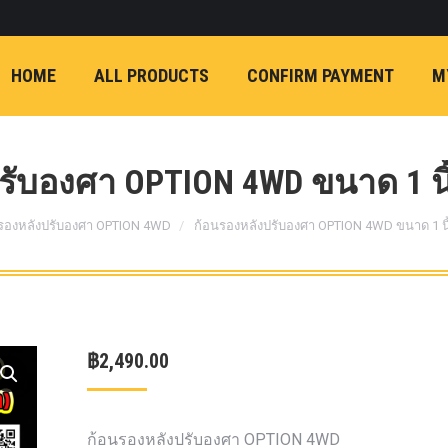
ON)
FX4 (2012-ON
REVO
T
NP300 (2015-ON)
HOME
ALL PRODUCTS
CONFIRM PAYMENT
M
หน้า
การ์ดมอเตอร์พวงมาล
กล้องถอยหลัง
ก้
FORD RANGER NEXTGEN 2022
รองหน้าปรับอง
OPTION 4WD 
ับองศา OPTION 4WD ขนาด 1 นิ
1 นิ้ว (25mm) สี
:
เหลือง
ก้อนรองห
รองหลังปรับองศา OPTION 4WD
ก้อนรองหลังปรับองศา OPTION 4WD ขนาด 1 นิ
ปรับองศา OPT
4WD ขนาด 1 นิ
(25mm) สีเหลือ
ตรงรุ่น -CHEVE ALL N
฿
2,490.00
COLORADO (2012-ON)
-FORD EVEREST (201
ตรงรุ่น -FORD RANGER
ก้อนรองหลังปรับองศา OPTION 4WD