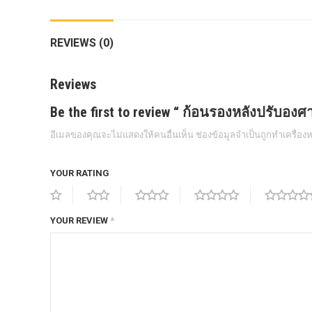
กล้องถอยหลังแท้
REVIEWS (0)
กล่องฟิว BJB FORD ตรงรุ่น RANGER
EVEREST RAPTOR 2015-2021
Reviews
กล้องมองรอบคัน 360องศา
Be the first to review “ ก้อนรองหลังปรับอง
กล่องเครื่อง
อีเมลของคุณจะไม่แสดงให้คนอื่นเห็น
ช่องข้อมูลจำเป็นถูกทำเครื่อ
กล่องเครื่องแท้ Module PCM Ford (SID
209 ) RANGER& EVEREST 2.2 3.2
YOUR RATING
กล่องเพิ่มรีโมทสตาร์ท Car remote
control system ตรงรุ่น Ranger Everest
Raptor Mc 2015 -2021
YOUR REVIEW
*
กล่องเพิ่มรีโมทสตาร์ท ตรงรุ่น Ranger
Everest Raptor Mc 2015 -2021 (ปลั๊ก
ตรงรุ่น ไม่ตัดต่อสาย) ** ต้องโปรแกรม
ระบบ **