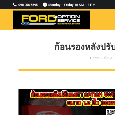
2018-2021
098 056 5595
Monday – Friday 10 AM – 8 PM
MODULE CCM. ระบบ Adaptive For Ford
ranger Everest 2015-2018
OASIS WHEELS
option
PINTLE HOOK
ก้อนรองหลังปรับ
RAPTOR
You are here:
Home
ก้อนรอ
ROLLBAR OPTION 4WD
ROLLER LID HAMER
ROLLER MASTER
TRAILER BALL
ULTIMATE SHACKLES
Uncategorized