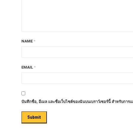
ก้อนรองหลัง option 4wd
ก้อนรองหลังปรับองศา OPTION 4WD
กันชนท้าย OPTION
กันชนท้าย Outlander
NAME
*
กันชนหน้า OPTION
กันชนหน้า Outlander
กันชนหน้ารุ่น HAMER
EMAIL
*
กันชนหลัง HAMER
กันแคร้ง opton 4wd
กันแคร้งเหล็ก HAMER
บันทึกชื่อ, อีเมล และชื่อเว็บไซต์ของฉันบนเบราว์เซอร์นี้ สำหรับการ
กันแคร้งเหล็ก OUTLANDER
กันแคร้งแร็พเตอร์
ครีบฉลาม