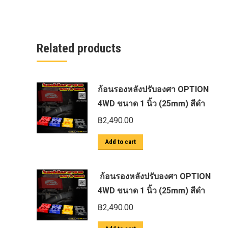
ครีบฉลาม next gen 2022
คานลากจูงแท้ ford
งานอัพเกรดระบบ sycn 3
Related products
งานเปิดระบบ FORD
งานไฟ EVEREST
ก้อนรองหลังปรับองศา OPTION
งานไฟท้าย Ford
4WD ขนาด 1 นิ้ว (25mm) สีดำ
งานไฟท้ายF-150
฿
2,490.00
งานไฟหน้า F-150
Add to cart
งานไฟหน้า Ford
ชุด Wide body Ford
ก้อนรองหลังปรับองศา OPTION
ชุดปรับระยะเซ็นเซอร์เพลาหลัง
4WD ขนาด 1 นิ้ว (25mm) สีดำ
ชุดป้องกันเซ็นเซอร์วัดองศาเพลาท้าย
฿
2,490.00
ชุดแต่ง Ford