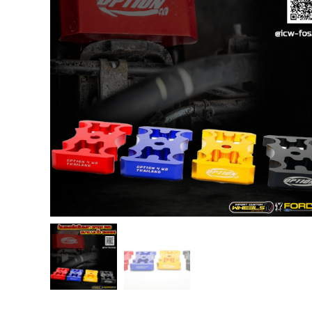
USB TypeA และ TypeC แท้ตรงรุ่น
Ranger Raptor Everest
VCM 2 license แท้ 1 ปี •• FOR FORD
MAZDA •• IDS.
กระจก F-150 ตรงรุ่น RANGER EVEREST
Raptor 2011-2021
กระจกมองข้าง F-150 USA สำหรับ
Ranger Raptor Everest ปี2012+ 1 คู่
กระจังหน้า EVEREST
กระจังหน้า FORD
กระจังหน้า RAPTOR
กล่องควบคุมระบบเกียร์ TCM สำหรับรถ :
Ford Fiesta 1.5/1.6 แท้ใหม่
กล้องติดรถยนต์
กล้องติดรถยนต์ VIOFO รุ่น A129 Duo