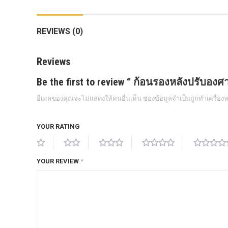
กล้องถอยหลังแท้
REVIEWS (0)
กล่องฟิว BJB FORD ตรงรุ่น RANGER
EVEREST RAPTOR 2015-2021
Reviews
กล้องมองรอบคัน 360องศา
Be the first to review “ ก้อนรองหลังปรับอง
กล่องเครื่อง
อีเมลของคุณจะไม่แสดงให้คนอื่นเห็น
ช่องข้อมูลจำเป็นถูกทำเครื่อ
กล่องเครื่องแท้ Module PCM Ford (SID
209 ) RANGER& EVEREST 2.2 3.2
YOUR RATING
กล่องเพิ่มรีโมทสตาร์ท Car remote
control system ตรงรุ่น Ranger Everest
Raptor Mc 2015 -2021
YOUR REVIEW
*
กล่องเพิ่มรีโมทสตาร์ท ตรงรุ่น Ranger
Everest Raptor Mc 2015 -2021 (ปลั๊ก
ตรงรุ่น ไม่ตัดต่อสาย) ** ต้องโปรแกรม
ระบบ **