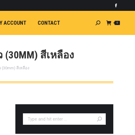
)
light
Faceboo
7
กระจัง
Y ACCOUNT
CONTACT
Search:
0
ัยไฟฟ้า
อน
ศา
ขนาด
 (30MM) สีเหลือง
ลัง
 (30mm) สีเหลือง
ION
้ว
ง
ชุดแต่ง
EW
ตรงรุ่น
Search:
5-ON)
 T6
ตรง