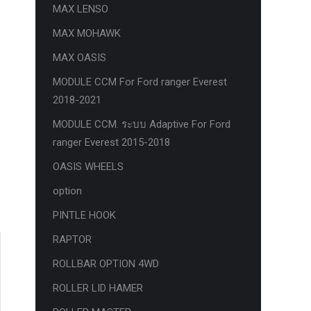
MAX LENSO
MAX MOHAWK
MAX OASIS
MODULE CCM For Ford ranger Everest
2018-2021
MODULE CCM. ระบบ Adaptive For Ford
ranger Everest 2015-2018
OASIS WHEELS
option
PINTLE HOOK
RAPTOR
ROLLBAR OPTION 4WD
ROLLER LID HAMER