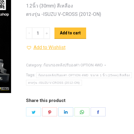
รุ่น -ISUZU V-CROSS (2
1.2นิ้ว (30mm) สีเหลือง
ON)
ตรงรุ่น -MAZDA B
ตรงรุ่น -ISUZU V-CROSS (2012-ON)
PRO (2012-ON)
ตรงรุ่น 
TOYOTA VIGO
ปีกนกปรับอ
ก้อน
Add to cart
4WD ขาวฝาแดง
ปีกนกปรับองศา 
รอง
4WD ดำฝาแดง
ปีกนกปรับองศา O
Add to Wishlist
หลัง
ปีกนกปรับองศา O
ฟ้าฝาแดง
ปรับ
4WD เหลืองฝาฟ้า
ปีกนกปรับ
องศา
Category:
ก้อนรองหลังปรับองศา OPTION 4WD
Option 4WD แดงฝาดำ
ห่วงโอเมก้
OPTION
Tags:
ก้อนรองหลังปรับองศา OPTION 4WD ขนาด 1 นิ้ว (25mm) สีเหลือง
OPTION 4WD (สีแดง)
ไฟหน้า
อัพเกรด
4WD ขนาด
ตรงรุ่น -ISUZU V-CROSS (2012-ON)
1.2นิ้ว
(30mm)
Share this product
สี
Share
Share
Share
Share
Share
เหลือง
on
on
on
on
on
quantity
Twitter
Pinterest
LinkedIn
WhatsApp
Facebook