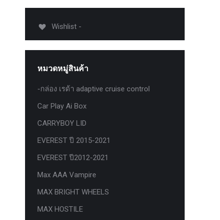
012-
T50
Wishlist -
-
งศา Option
Option
หมวดหมู่สินค้า
ption 4WD
ption
-กล่อง เรด้า adaptive cruise control
องศา
Car Play Ai Box
าอลูมิเนียม
CARRYBOY LID
EVEREST ปี 2015-2021
EVEREST ปี2012-2021
Max AAA Vampire
MAX BRIGHT WHEELS
MAX HOSTILE