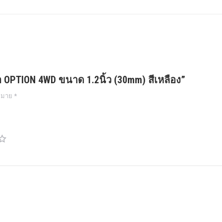
ศา OPTION 4WD ขนาด 1.2นิ้ว (30mm) สีเหลือง”
งหมาย
*