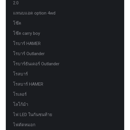
2.0
แหนบแอด option 4wd
โช๊ค
โช๊ค carry boy
โรบาร์ HAMER
โรบาร์ Outlander
โรบาร์ธันเดอร์ Outlander
โรลบาร์
โรลบาร์ HAMER
โรเลอร์
โลโก้ม้า
ไฟ LED ในกันชนท้าย
ไฟตัดหมอก