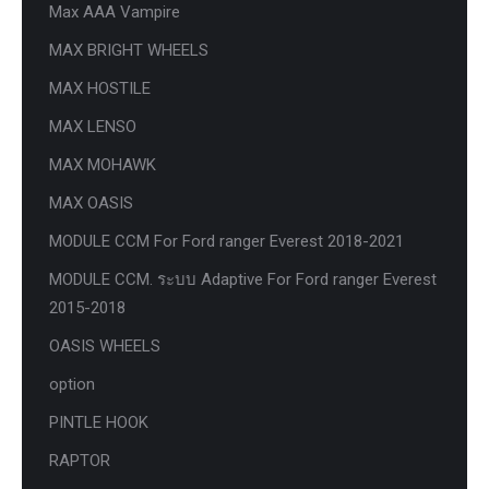
Max AAA Vampire
MAX BRIGHT WHEELS
MAX HOSTILE
MAX LENSO
MAX MOHAWK
MAX OASIS
MODULE CCM For Ford ranger Everest 2018-2021
MODULE CCM. ระบบ Adaptive For Ford ranger Everest
2015-2018
OASIS WHEELS
option
PINTLE HOOK
RAPTOR