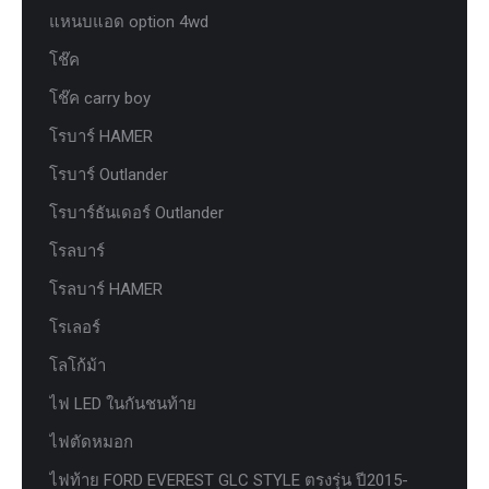
แหนบแอด option 4wd
โช๊ค
โช๊ค carry boy
โรบาร์ HAMER
โรบาร์ Outlander
โรบาร์ธันเดอร์ Outlander
โรลบาร์
โรลบาร์ HAMER
โรเลอร์
โลโก้ม้า
ไฟ LED ในกันชนท้าย
ไฟตัดหมอก
ไฟท้าย FORD EVEREST GLC STYLE ตรงรุ่น ปี2015-