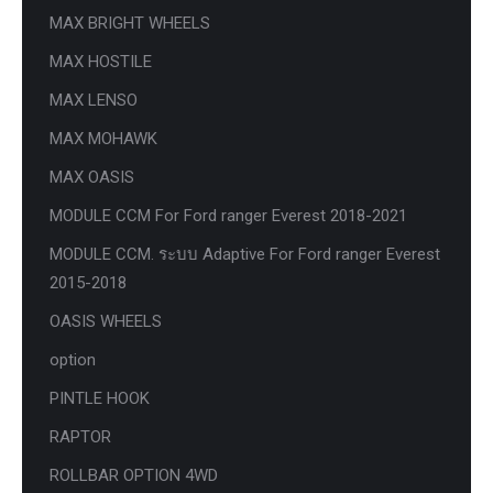
MAX BRIGHT WHEELS
MAX HOSTILE
MAX LENSO
MAX MOHAWK
MAX OASIS
MODULE CCM For Ford ranger Everest 2018-2021
MODULE CCM. ระบบ Adaptive For Ford ranger Everest
2015-2018
OASIS WHEELS
option
PINTLE HOOK
RAPTOR
ROLLBAR OPTION 4WD