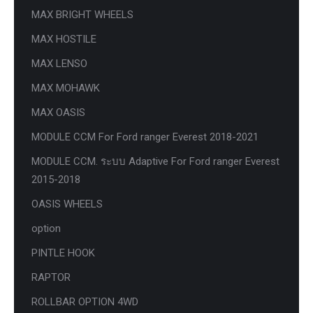
MAX BRIGHT WHEELS
MAX HOSTILE
MAX LENSO
MAX MOHAWK
MAX OASIS
MODULE CCM For Ford ranger Everest 2018-2021
MODULE CCM. ระบบ Adaptive For Ford ranger Everest
2015-2018
OASIS WHEELS
option
PINTLE HOOK
RAPTOR
ROLLBAR OPTION 4WD