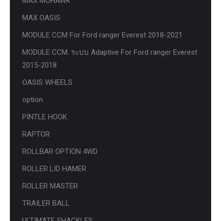
MAX MOHAWK
MAX OASIS
MODULE CCM For Ford ranger Everest 2018-2021
MODULE CCM. ระบบ Adaptive For Ford ranger Everest
2015-2018
OASIS WHEELS
option
PINTLE HOOK
RAPTOR
ROLLBAR OPTION 4WD
ROLLER LID HAMER
ROLLER MASTER
TRAILER BALL
ULTIMATE SHACKLES