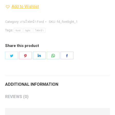
Add to Wishlist
FORD
RT
RG
Category:
งานไฟหน้า Ford
SKU:
fd_fontlight_1
EV
Tags:
ford
light
ไฟหน้า
quantity
Share this product
Share
Share
Share
Share
Share
on
on
on
on
on
Twitter
Pinterest
LinkedIn
WhatsApp
Facebook
ADDITIONAL INFORMATION
REVIEWS (0)