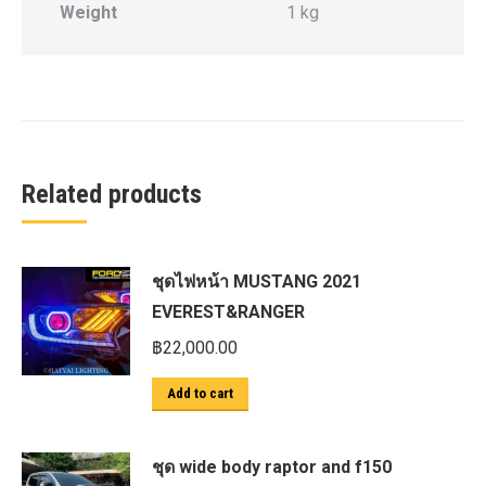
Weight
1 kg
Related products
ชุดไฟหน้า MUSTANG 2021
EVEREST&RANGER
฿
22,000.00
Add to cart
ชุด wide body raptor and f150