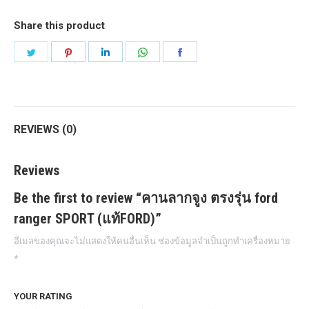
SPORT
Share this product
(แท้FORD)
Share
Share
Share
Share
Share
quantity
on
on
on
on
on
Twitter
Pinterest
LinkedIn
WhatsApp
Facebook
REVIEWS (0)
Reviews
Be the first to review “คานลากจูง ตรงรุ่น ford
ranger SPORT (แท้FORD)”
อีเมลของคุณจะไม่แสดงให้คนอื่นเห็น
ช่องข้อมูลจำเป็นถูกทำเครื่องหมาย
*
YOUR RATING