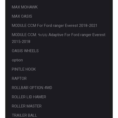
MAX MOHAWK
MAX OASIS
MODULE CCM For Ford ranger Everest 2018-2021
MODULE CCM. ระบบ Adaptive For Ford ranger Everest
2015-2018
OASIS WHEELS
option
PINTLE HOOK
RAPTOR
ROLLBAR OPTION 4WD
ROLLER LID HAMER
ROLLER MASTER
TRAILER BALL