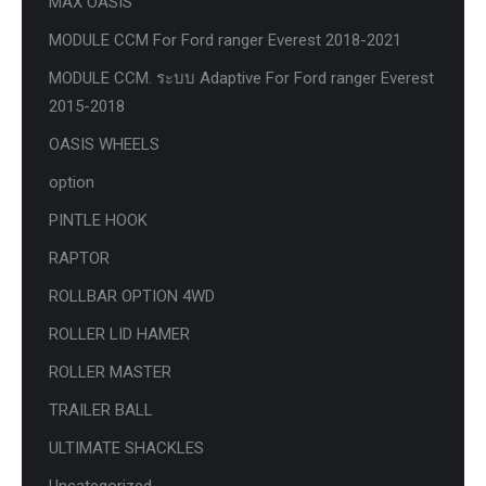
MAX OASIS
MODULE CCM For Ford ranger Everest 2018-2021
MODULE CCM. ระบบ Adaptive For Ford ranger Everest
2015-2018
OASIS WHEELS
option
PINTLE HOOK
RAPTOR
ROLLBAR OPTION 4WD
ROLLER LID HAMER
ROLLER MASTER
TRAILER BALL
ULTIMATE SHACKLES
Uncategorized