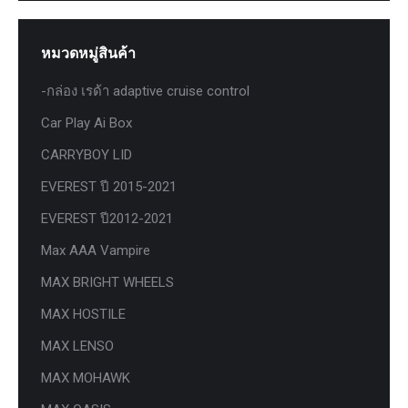
หมวดหมู่สินค้า
-กล่อง เรด้า adaptive cruise control
Car Play Ai Box
CARRYBOY LID
EVEREST ปี 2015-2021
EVEREST ปี2012-2021
Max AAA Vampire
MAX BRIGHT WHEELS
MAX HOSTILE
MAX LENSO
MAX MOHAWK