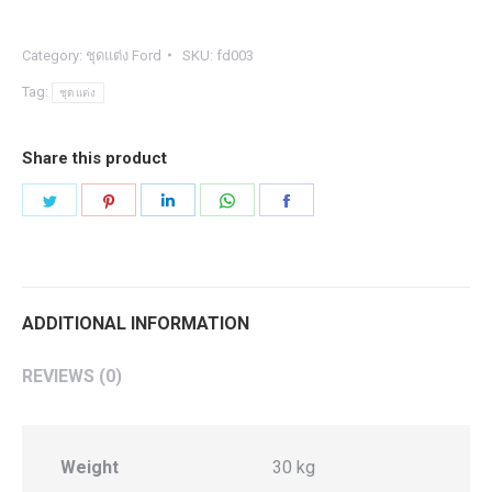
spider
Everest
Category:
ชุดแต่ง Ford
SKU:
fd003
2020
Tag:
ชุดแต่ง
quantity
Share this product
Share
Share
Share
Share
Share
on
on
on
on
on
Twitter
Pinterest
LinkedIn
WhatsApp
Facebook
ADDITIONAL INFORMATION
REVIEWS (0)
Weight
30 kg