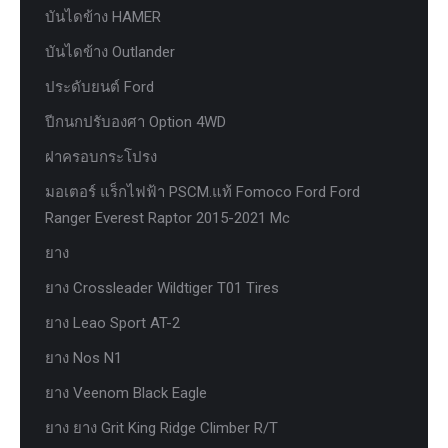
บันไดข้าง HAMER
บันไดข้าง Outlander
ประดับยนต์ Ford
ปีกนกปรับองศา Option 4WD
ฝาครอบกระโปรง
มอเตอร์ แร็กไฟฟ้า PSCM.แท้ Fomoco Ford Ford
Ranger Everest Raptor 2015-2021 Mc
ยาง
ยาง Crossleader Wildtiger T01 Tires
ยาง Leao Sport AT-2
ยาง Nos N1
ยาง Veenom Black Eagle
ยาง ยาง Grit King Ridge Climber R/T