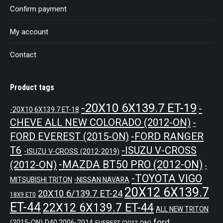
Confirm payment
My account
Contact
Product tags
-20X10 6X139.7 ET-19
-
-20X10 6X139.7 ET-18
CHEVE ALL NEW COLORADO (2012-ON)
-
-FORD RANGER
FORD EVEREST (2015-ON)
T6
-ISUZU V-CROSS
-ISUZU V-CROSS (2012-2019)
-MAZDA BT50 PRO (2012-ON)
(2012-ON)
-
-TOYOTA VIGO
MITSUBISHI TRITON
-NISSAN NAVARA
20X12 6X139.7
20X10 6/139.7 ET-24
18X9 ET0
ET-44
22X12 6X139.7 ET-44
ALL NEW TRITON
ford
(2015-ON)
D40 2006-2014
EVEREST (2012-ON)