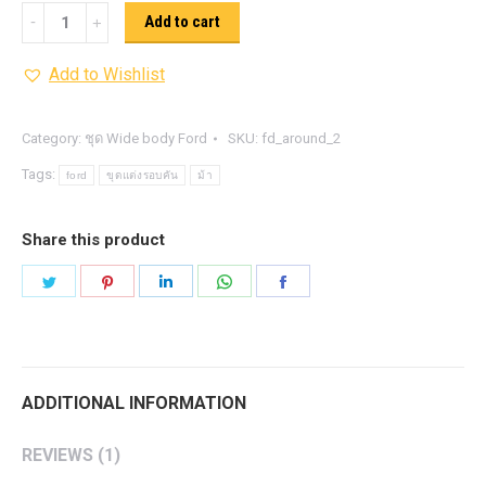
ชุด
Add to cart
wide
Add to Wishlist
body
raptor
and
Category:
ชุด Wide body Ford
SKU:
fd_around_2
f150
Tags:
ford
ขุดแต่งรอบคัน
ม้า
quantity
Share this product
Share
Share
Share
Share
Share
on
on
on
on
on
Twitter
Pinterest
LinkedIn
WhatsApp
Facebook
ADDITIONAL INFORMATION
REVIEWS (1)