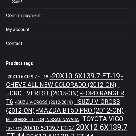
Sale!
Confirm payment
My account
Contact
Product tags
-20X10 6X139.7 ET-19
-
-20X10 6X139.7 ET-18
CHEVE ALL NEW COLORADO (2012-ON)
-
-FORD RANGER
FORD EVEREST (2015-ON)
T6
-ISUZU V-CROSS
-ISUZU V-CROSS (2012-2019)
-MAZDA BT50 PRO (2012-ON)
(2012-ON)
-
-TOYOTA VIGO
MITSUBISHI TRITON
-NISSAN NAVARA
20X12 6X139.7
20X10 6/139.7 ET-24
18X9 ET0