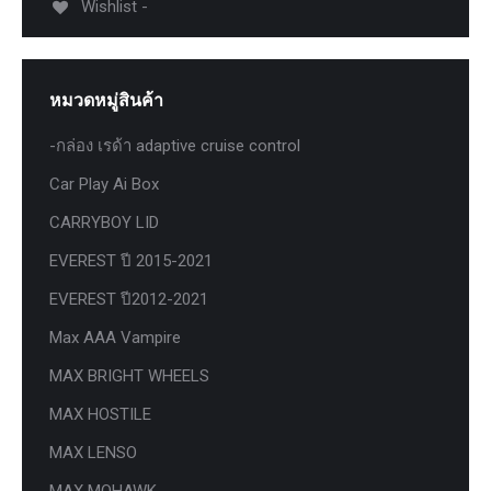
Wishlist -
หมวดหมู่สินค้า
-กล่อง เรด้า adaptive cruise control
Car Play Ai Box
CARRYBOY LID
EVEREST ปี 2015-2021
EVEREST ปี2012-2021
Max AAA Vampire
MAX BRIGHT WHEELS
MAX HOSTILE
MAX LENSO
MAX MOHAWK