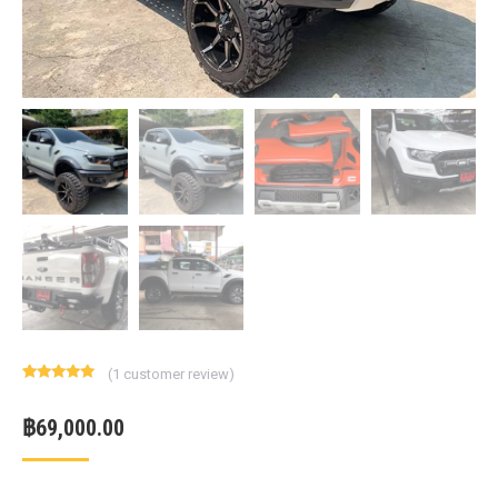
(
1
customer review)
Rated
1
5.00
out of 5
based on
฿
69,000.00
customer
rating