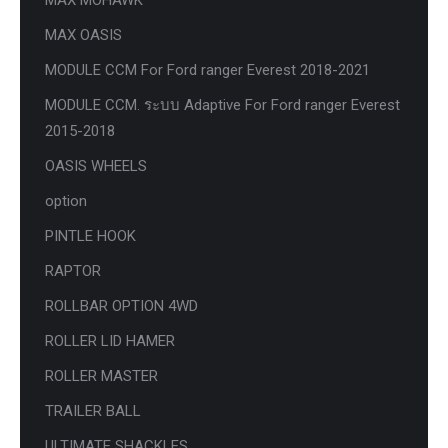
MAX OASIS
MODULE CCM For Ford ranger Everest 2018-2021
MODULE CCM. ระบบ Adaptive For Ford ranger Everest
2015-2018
OASIS WHEELS
option
PINTLE HOOK
RAPTOR
ROLLBAR OPTION 4WD
ROLLER LID HAMER
ROLLER MASTER
TRAILER BALL
ULTIMATE SHACKLES