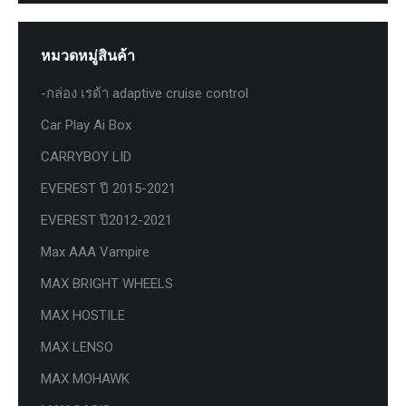
หมวดหมู่สินค้า
-กล่อง เรด้า adaptive cruise control
Car Play Ai Box
CARRYBOY LID
EVEREST ปี 2015-2021
EVEREST ปี2012-2021
Max AAA Vampire
MAX BRIGHT WHEELS
MAX HOSTILE
MAX LENSO
MAX MOHAWK