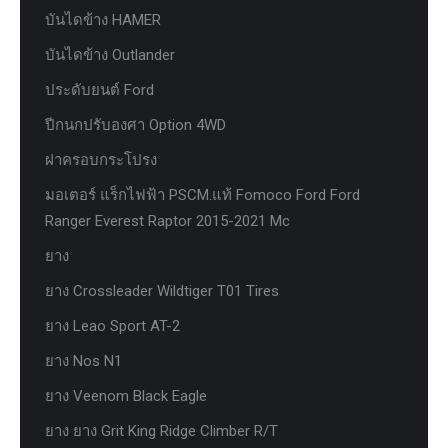
บันไดข้าง HAMER
บันไดข้าง Outlander
ประดับยนต์ Ford
ปีกนกปรับองศา Option 4WD
ฝาครอบกระโปรง
มอเตอร์ แร็กไฟฟ้า PSCM.แท้ Fomoco Ford Ford
Ranger Everest Raptor 2015-2021 Mc
ยาง
ยาง Crossleader Wildtiger T01 Tires
ยาง Leao Sport AT-2
ยาง Nos N1
ยาง Veenom Black Eagle
ยาง ยาง Grit King Ridge Climber R/T