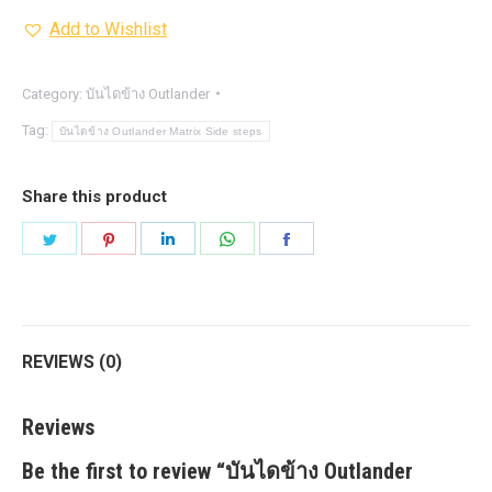
ข้าง
Add to Wishlist
Outlander
Matrix
Side
Category:
บันไดข้าง Outlander
steps
Tag:
บันไดข้าง Outlander Matrix Side steps
quantity
Share this product
Share
Share
Share
Share
Share
on
on
on
on
on
Twitter
Pinterest
LinkedIn
WhatsApp
Facebook
REVIEWS (0)
Reviews
Be the first to review “บันไดข้าง Outlander