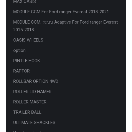
MAX OASIS
MODULE CCM For Ford ranger Everest 2018-2021
MODULE CCM. ระบบ Adaptive For Ford ranger Everest
2015-2018
OASIS WHEELS
option
PINTLE HOOK
RAPTOR
ROLLBAR OPTION 4WD
ROLLER LID HAMER
ROLLER MASTER
TRAILER BALL
ULTIMATE SHACKLES