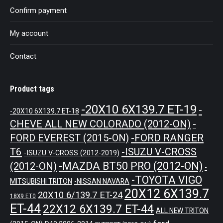
Confirm payment
My account
Contact
Product tags
-20X10 6X139.7 ET-19
-
-20X10 6X139.7 ET-18
CHEVE ALL NEW COLORADO (2012-ON)
-
-FORD RANGER
FORD EVEREST (2015-ON)
T6
-ISUZU V-CROSS
-ISUZU V-CROSS (2012-2019)
-MAZDA BT50 PRO (2012-ON)
(2012-ON)
-
-TOYOTA VIGO
MITSUBISHI TRITON
-NISSAN NAVARA
20X12 6X139.7
20X10 6/139.7 ET-24
18X9 ET0
ET-44
22X12 6X139.7 ET-44
ALL NEW TRITON