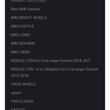
EVEREST ปี2012-2021
Max AAA Vampire
MAX BRIGHT WHEELS
MAX HOSTILE
MAX LENSO
MAX MOHAWK
MAX OASIS
MODULE CCM For Ford ranger Everest 2018-2021
MODULE CCM. ระบบ Adaptive For Ford ranger Everest
2015-2018
OASIS WHEELS
option
PINTLE HOOK
RAPTOR