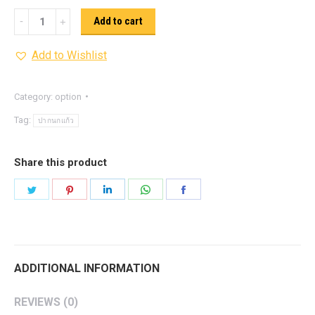
ปากนก
Add to cart
แก้ว
Add to Wishlist
ใช้
สำหรับ
ลาก
Category:
option
หรือ
Tag:
ปากนกแก้ว
จูง
หัว
Share this product
บอล
Share
Share
Share
Share
Share
สี
on
on
on
on
on
เงิน
Twitter
Pinterest
LinkedIn
WhatsApp
Facebook
quantity
ADDITIONAL INFORMATION
REVIEWS (0)