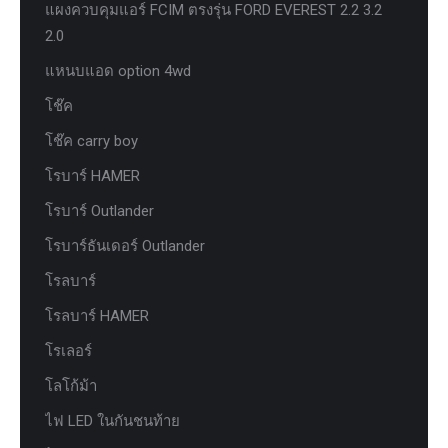
แผงควบคุมแอร์ FCIM ตรงรุ่น FORD EVEREST 2.2 3.2
2.0
แหนบแอด option 4wd
โช๊ค
โช๊ค carry boy
โรบาร์ HAMER
โรบาร์ Outlander
โรบาร์ธันเดอร์ Outlander
โรลบาร์
โรลบาร์ HAMER
โรเลอร์
โลโก้ม้า
ไฟ LED ในกันชนท้าย