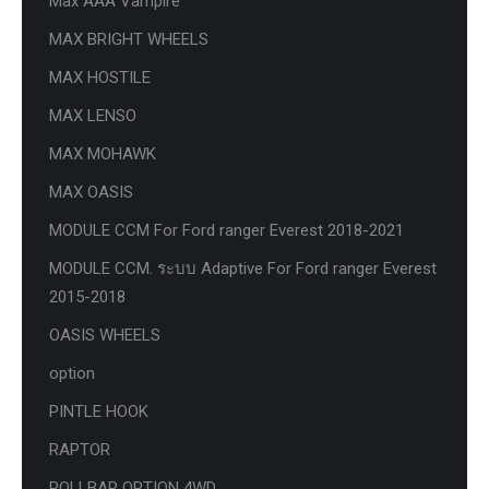
Max AAA Vampire
MAX BRIGHT WHEELS
MAX HOSTILE
MAX LENSO
MAX MOHAWK
MAX OASIS
MODULE CCM For Ford ranger Everest 2018-2021
MODULE CCM. ระบบ Adaptive For Ford ranger Everest
2015-2018
OASIS WHEELS
option
PINTLE HOOK
RAPTOR
ROLLBAR OPTION 4WD