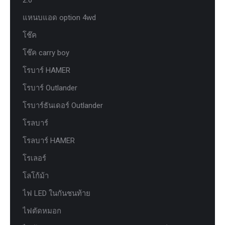
แหนบแอด option 4wd
โช๊ค
โช๊ค carry boy
โรบาร์ HAMER
โรบาร์ Outlander
โรบาร์ธันเดอร์ Outlander
โรลบาร์
โรลบาร์ HAMER
โรเลอร์
โลโก้ม้า
ไฟ LED ในกันชนท้าย
ไฟตัดหมอก