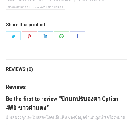
ฝา
ปีกนกปรับองศา Option 4WD ขาวฝาแดง
แดง
quantity
Share this product
Share
Share
Share
Share
Share
on
on
on
on
on
Twitter
Pinterest
LinkedIn
WhatsApp
Facebook
REVIEWS (0)
Reviews
Be the first to review “ปีกนกปรับองศา Option
4WD ขาวฝาแดง”
อีเมลของคุณจะไม่แสดงให้คนอื่นเห็น
ช่องข้อมูลจำเป็นถูกทำเครื่องหมาย
*