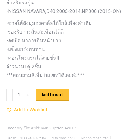
สำหรับรถรุ่น
-NISSAN NAVARA,D40 2006-2014,NP300 (2015-ON)
-ช่วยให้ตั้งมุมองศาล้อได้ใกล้เคียงค่าเดิม
-รองรับการสั่นสะเทือนได้ดี
-ลดปัญหาการกินหน้ายาง
-แข็งแกร่งทนทาน
-คอนโทรลรถได้ง่ายขึ้น‼️
จำวนวน1คู่ 2ชิ้น
***สอบถามสีเพิ่มในแชทได้เลยค่ะ***
ปีกนก
Add to cart
ปรับ
Add to Wishlist
องศา
Option
4WD
Category:
ปีกนกปรับองศา Option 4WD
ขาว
Tags:
-NISSAN NAVARA
D40 2006-2014
NP300 (2015-ON)