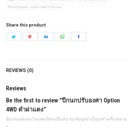
ฝา
ปีกนกปรับองศา Option 4WD ดำฝาแดง
แดง
quantity
Share this product
Share
Share
Share
Share
Share
on
on
on
on
on
Twitter
Pinterest
LinkedIn
WhatsApp
Facebook
REVIEWS (0)
Reviews
Be the first to review “ปีกนกปรับองศา Option
4WD ดำฝาแดง”
อีเมลของคุณจะไม่แสดงให้คนอื่นเห็น
ช่องข้อมูลจำเป็นถูกทำเครื่องหมาย
*