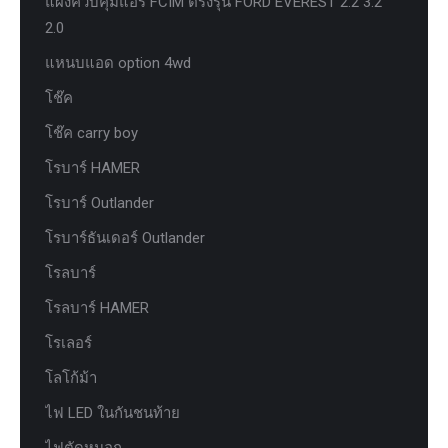
แผงควบคุมแอร์ FCIM ตรงรุ่น FORD EVEREST 2.2 3.2
2.0
แหนบแอด option 4wd
โช๊ค
โช๊ค carry boy
โรบาร์ HAMER
โรบาร์ Outlander
โรบาร์ธันเดอร์ Outlander
โรลบาร์
โรลบาร์ HAMER
โรเลอร์
โลโก้ม้า
ไฟ LED ในกันชนท้าย
ไฟตัดหมอก