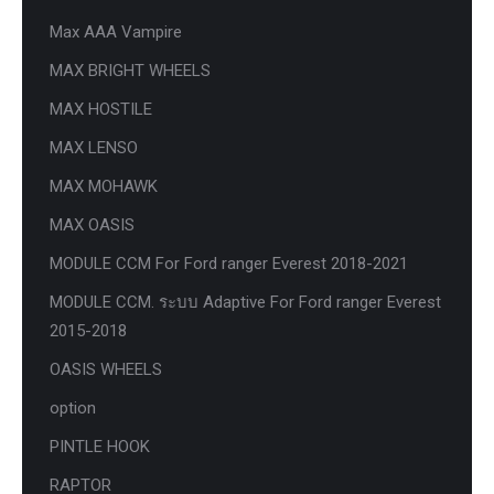
Max AAA Vampire
MAX BRIGHT WHEELS
MAX HOSTILE
MAX LENSO
MAX MOHAWK
MAX OASIS
MODULE CCM For Ford ranger Everest 2018-2021
MODULE CCM. ระบบ Adaptive For Ford ranger Everest
2015-2018
OASIS WHEELS
option
PINTLE HOOK
RAPTOR