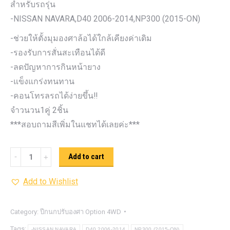
สำหรับรถรุ่น
-NISSAN NAVARA,D40 2006-2014,NP300 (2015-ON)
-ช่วยให้ตั้งมุมองศาล้อได้ใกล้เคียงค่าเดิม
-รองรับการสั่นสะเทือนได้ดี
-ลดปัญหาการกินหน้ายาง
-แข็งแกร่งทนทาน
-คอนโทรลรถได้ง่ายขึ้น‼️
จำวนวน1คู่ 2ชิ้น
***สอบถามสีเพิ่มในแชทได้เลยค่ะ***
ปีกนก
Add to cart
ปรับ
Add to Wishlist
องศา
Option
4WD
Category:
ปีกนกปรับองศา Option 4WD
ดำ
Tags:
-NISSAN NAVARA
D40 2006-2014
NP300 (2015-ON)