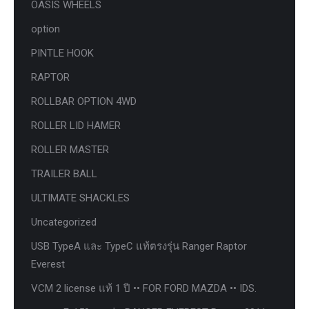
OASIS WHEELS
option
PINTLE HOOK
RAPTOR
ROLLBAR OPTION 4WD
ROLLER LID HAMER
ROLLER MASTER
TRAILER BALL
ULTIMATE SHACKLES
Uncategorized
USB TypeA และ TypeC แท้ตรงรุ่น Ranger Raptor
Everest
VCM 2 license แท้ 1 ปี •• FOR FORD MAZDA •• IDS.