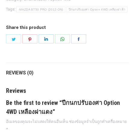
เหลือง
Tags:
-MAZDA BT50 PRO (2012-ON)
ปีกนกปรับองศา Option 4WD เหลืองฝาฟ้า
ฝา
แดง
Share this product
quantity
Share
Share
Share
Share
Share
on
on
on
on
on
Twitter
Pinterest
LinkedIn
WhatsApp
Facebook
REVIEWS (0)
Reviews
Be the first to review “ปีกนกปรับองศา Option
4WD เหลืองฝาแดง”
อีเมลของคุณจะไม่แสดงให้คนอื่นเห็น
ช่องข้อมูลจำเป็นถูกทำเครื่องหมาย
*