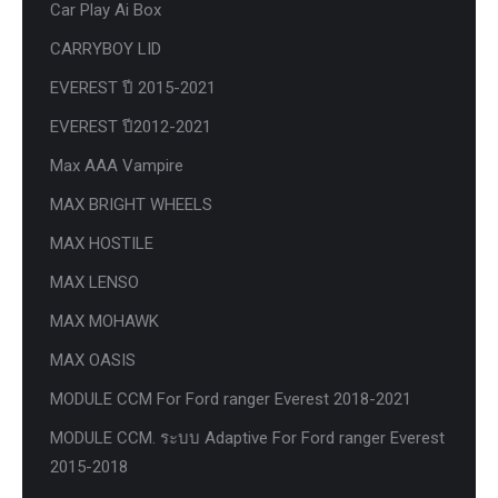
Car Play Ai Box
CARRYBOY LID
EVEREST ปี 2015-2021
EVEREST ปี2012-2021
Max AAA Vampire
MAX BRIGHT WHEELS
MAX HOSTILE
MAX LENSO
MAX MOHAWK
MAX OASIS
MODULE CCM For Ford ranger Everest 2018-2021
MODULE CCM. ระบบ Adaptive For Ford ranger Everest
2015-2018