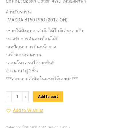
ปีกนกปรับองศา Option 4WD เหลืองฝาฟ้า
สำหรับรถรุ่น
-MAZDA BT50 PRO (2012-ON)
-ช่วยให้ตั้งมุมองศาล้อได้ใกล้เคียงค่าเดิม
-รองรับการสั่นสะเทือนได้ดี
-ลดปัญหาการกินหน้ายาง
-แข็งแกร่งทนทาน
-คอนโทรลรถได้ง่ายขึ้น‼️
จำวนวน1คู่ 2ชิ้น
***สอบถามสีเพิ่มในแชทได้เลยค่ะ***
ปีกนก
Add to cart
ปรับ
Add to Wishlist
องศา
Option
4WD
Category:
ปีกนกปรับองศา Option 4WD