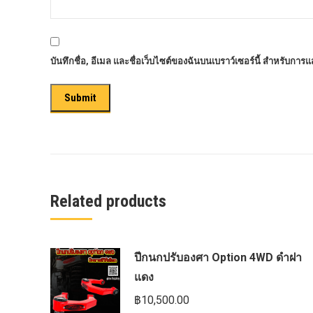
ครีบฉลาม next gen 2022
คานลากจูงแท้ ford
งานอัพเกรดระบบ sycn 3
บันทึกชื่อ, อีเมล และชื่อเว็บไซต์ของฉันบนเบราว์เซอร์นี้ สำหรับการ
งานเปิดระบบ FORD
งานไฟ EVEREST
งานไฟท้าย Ford
งานไฟท้ายF-150
งานไฟหน้า F-150
Related products
งานไฟหน้า Ford
ชุด Wide body Ford
ชุดปรับระยะเซ็นเซอร์เพลาหลัง
ปีกนกปรับองศา Option 4WD ดำฝา
แดง
ชุดป้องกันเซ็นเซอร์วัดองศาเพลาท้าย
฿
10,500.00
ชุดแต่ง Ford