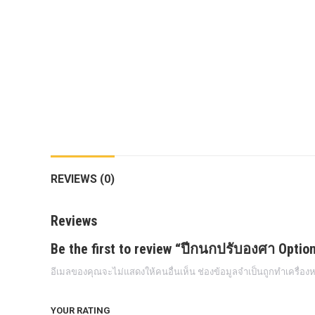
กล้องถอยหลังแท้
กล่องฟิว BJB FORD ตรงรุ่น RANGER
EVEREST RAPTOR 2015-2021
กล้องมองรอบคัน 360องศา
กล่องเครื่อง
กล่องเครื่องแท้ Module PCM Ford (SID
209 ) RANGER& EVEREST 2.2 3.2
REVIEWS (0)
กล่องเพิ่มรีโมทสตาร์ท Car remote
control system ตรงรุ่น Ranger Everest
Reviews
Raptor Mc 2015 -2021
กล่องเพิ่มรีโมทสตาร์ท ตรงรุ่น Ranger
Be the first to review “ปีกนกปรับองศา Opti
Everest Raptor Mc 2015 -2021 (ปลั๊ก
อีเมลของคุณจะไม่แสดงให้คนอื่นเห็น
ช่องข้อมูลจำเป็นถูกทำเครื่อ
ตรงรุ่น ไม่ตัดต่อสาย) ** ต้องโปรแกรม
ระบบ **
YOUR RATING