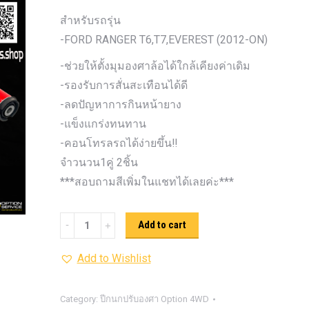
รุ่น -ISUZU V-CROSS (2
สำหรับรถรุ่น
ON)
ตรงรุ่น -MAZDA B
-FORD RANGER T6,T7,EVEREST (2012-ON)
PRO (2012-ON)
ตรงรุ่น 
-ช่วยให้ตั้งมุมองศาล้อได้ใกล้เคียงค่าเดิม
TOYOTA VIGO
ปีกนกปรับอ
-รองรับการสั่นสะเทือนได้ดี
4WD ขาวฝาแดง
ปีกนกปรับองศา 
-ลดปัญหาการกินหน้ายาง
4WD ดำฝาแดง
ปีกนกปรับองศา O
ปีกนกปรับองศา O
-แข็งแกร่งทนทาน
ฟ้าฝาแดง
4WD เหลืองฝาฟ้า
-คอนโทรลรถได้ง่ายขึ้น‼️
ปีกนกปรับ
Option 4WD แดงฝาดำ
ห่วงโอเมก้
จำวนวน1คู่ 2ชิ้น
OPTION 4WD (สีแดง)
ไฟหน้า
***สอบถามสีเพิ่มในแชทได้เลยค่ะ***
อัพเกรด
ปีกนก
Add to cart
ปรับ
Add to Wishlist
องศา
Option
4WD
Category:
ปีกนกปรับองศา Option 4WD