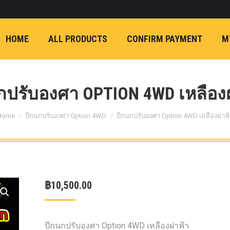
ON)
FX4 (2012-ON
REVO
T
NP300 (2015-ON)
HOME
ALL PRODUCTS
CONFIRM PAYMENT
M
หน้า
การ์ดมอเตอร์พวงมาล
กล้องถอยหลัง
ก้
FORD RANGER NEXTGEN 2022
รองหน้าปรับอง
OPTION 4WD 
กปรับองศา OPTION 4WD เหลือง
1 นิ้ว (25mm) สี
You are here:
เหลือง
ก้อนรองห
Home
ปีกนกปรับองศา Option 4WD
ปีกนกปรับองศา Option 4WD เหลืองฝาฟ้
ปรับองศา OPT
4WD ขนาด 1 นิ
(25mm) สีเหลือ
ตรงรุ่น -CHEVE ALL N
฿
10,500.00
COLORADO (2012-ON)
-FORD EVEREST (201
ตรงรุ่น -FORD RANGER
ปีกนกปรับองศา Option 4WD เหลืองฝาฟ้า