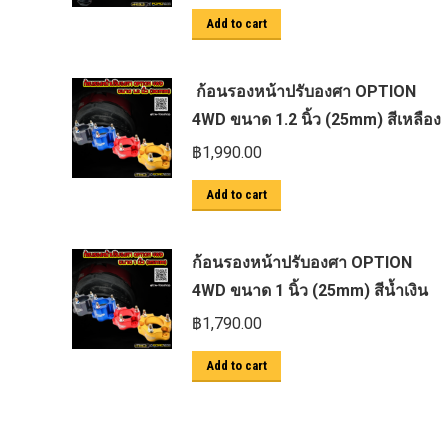
ตะแกรงกันหนู
Add to cart
บันไดข้าง HAMER
ก้อนรองหน้าปรับองศา OPTION
บันไดข้าง Outlander
4WD ขนาด 1.2 นิ้ว (25mm) สีเหลือง
ประดับยนต์ Ford
฿
1,990.00
ปีกนกปรับองศา Option 4WD
Add to cart
ฝาครอบกระโปรง
มอเตอร์ แร็กไฟฟ้า PSCM.แท้ Fomoco
Ford Ford Ranger Everest Raptor 2015-
ก้อนรองหน้าปรับองศา OPTION
2021 Mc
4WD ขนาด 1 นิ้ว (25mm) สีน้ำเงิน
ยาง
฿
1,790.00
ยาง Crossleader Wildtiger T01 Tires
Add to cart
ยาง Leao Sport AT-2
ยาง Nos N1