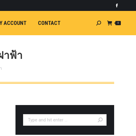
)
light
Faceboo
7
กระจัง
Y ACCOUNT
CONTACT
Search:
0
ัยไฟฟ้า
อน
ศา
ขนาด
ฝาฟ้า
ลัง
า
ION
้ว
ง
ชุดแต่ง
EW
ตรงรุ่น
Search:
5-ON)
 T6
ตรง