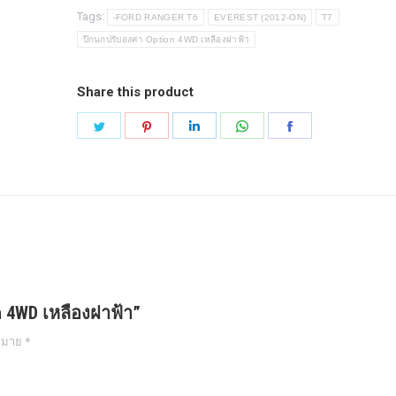
เหลือง
Tags:
-FORD RANGER T6
EVEREST (2012-ON)
T7
ฝา
ปีกนกปรับองศา Option 4WD เหลืองฝาฟ้า
ฟ้า
quantity
Share this product
Share
Share
Share
Share
Share
on
on
on
on
on
Twitter
Pinterest
LinkedIn
WhatsApp
Facebook
on 4WD เหลืองฝาฟ้า”
งหมาย
*