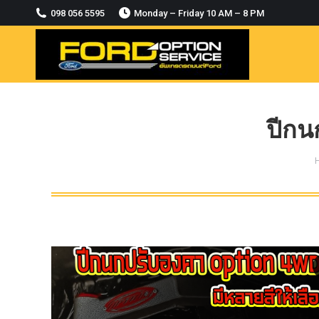
2018-2021
098 056 5595
Monday – Friday 10 AM – 8 PM
MODULE CCM. ระบบ Adaptive For Ford
ranger Everest 2015-2018
OASIS WHEELS
option
PINTLE HOOK
ปีกน
RAPTOR
ROLLBAR OPTION 4WD
ROLLER LID HAMER
ROLLER MASTER
TRAILER BALL
ULTIMATE SHACKLES
Uncategorized