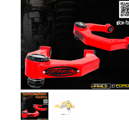
USB TypeA และ TypeC แท้ตรงรุ่น
Ranger Raptor Everest
VCM 2 license แท้ 1 ปี •• FOR FORD
MAZDA •• IDS.
กระจก F-150 ตรงรุ่น RANGER EVEREST
Raptor 2011-2021
กระจกมองข้าง F-150 USA สำหรับ
Ranger Raptor Everest ปี2012+ 1 คู่
กระจังหน้า EVEREST
กระจังหน้า FORD
กระจังหน้า RAPTOR
กล่องควบคุมระบบเกียร์ TCM สำหรับรถ :
Ford Fiesta 1.5/1.6 แท้ใหม่
กล้องติดรถยนต์
กล้องติดรถยนต์ VIOFO รุ่น A129 Duo