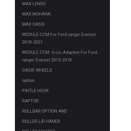
MAX LENSO
MAX MOHAWK
MAX OASIS
MODULE CCM For Ford ranger Everest
2018-2021
MODULE CCM. ระบบ Adaptive For Ford
ranger Everest 2015-2018
OASIS WHEELS
option
PINTLE HOOK
RAPTOR
ROLLBAR OPTION 4WD
ROLLER LID HAMER