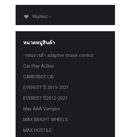
012-
T50
Wishlist -
-
งศา Option
Option
หมวดหมู่สินค้า
ption 4WD
ption
-กล่อง เรด้า adaptive cruise control
องศา
Car Play Ai Box
าอลูมิเนียม
CARRYBOY LID
EVEREST ปี 2015-2021
EVEREST ปี2012-2021
Max AAA Vampire
MAX BRIGHT WHEELS
MAX HOSTILE