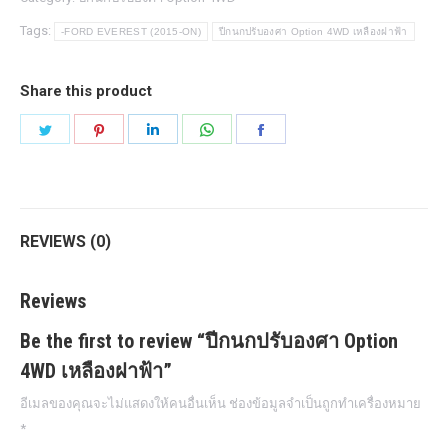
เหลือง
Tags:
-FORD EVEREST (2015-ON)
ปีกนกปรับองศา Option 4WD เหลืองฝาฟ้า
ฝา
ฟ้า
Share this product
quantity
Share
Share
Share
Share
Share
on
on
on
on
on
Twitter
Pinterest
LinkedIn
WhatsApp
Facebook
REVIEWS (0)
Reviews
Be the first to review “ปีกนกปรับองศา Option
4WD เหลืองฝาฟ้า”
อีเมลของคุณจะไม่แสดงให้คนอื่นเห็น
ช่องข้อมูลจำเป็นถูกทำเครื่องหมาย
*