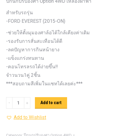
ปีกนกปรับองศา Option 4WD เหลืองฝาฟ้า
สำหรับรถรุ่น
-FORD EVEREST (2015-ON)
-ช่วยให้ตั้งมุมองศาล้อได้ใกล้เคียงค่าเดิม
-รองรับการสั่นสะเทือนได้ดี
-ลดปัญหาการกินหน้ายาง
-แข็งแกร่งทนทาน
-คอนโทรลรถได้ง่ายขึ้น‼️
จำวนวน1คู่ 2ชิ้น
***สอบถามสีเพิ่มในแชทได้เลยค่ะ***
ปีกนก
Add to cart
ปรับ
Add to Wishlist
องศา
Option
4WD
Category:
ปีกนกปรับองศา Option 4WD