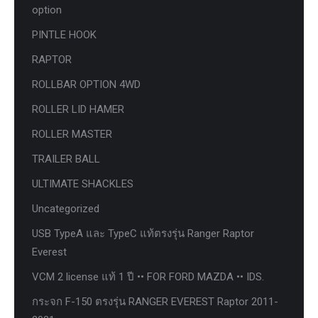
option
PINTLE HOOK
RAPTOR
ROLLBAR OPTION 4WD
ROLLER LID HAMER
ROLLER MASTER
TRAILER BALL
ULTIMATE SHACKLES
Uncategorized
USB TypeA และ TypeC แท้ตรงรุ่น Ranger Raptor
Everest
VCM 2 license แท้ 1 ปี •• FOR FORD MAZDA •• IDS.
กระจก F-150 ตรงรุ่น RANGER EVEREST Raptor 2011-