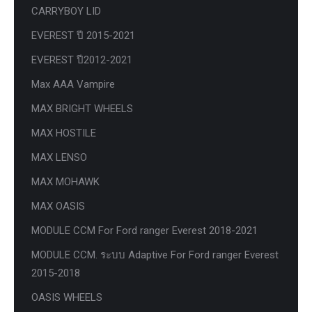
CARRYBOY LID
EVEREST ปี 2015-2021
EVEREST ปี2012-2021
Max AAA Vampire
MAX BRIGHT WHEELS
MAX HOSTILE
MAX LENSO
MAX MOHAWK
MAX OASIS
MODULE CCM For Ford ranger Everest 2018-2021
MODULE CCM. ระบบ Adaptive For Ford ranger Everest
2015-2018
OASIS WHEELS