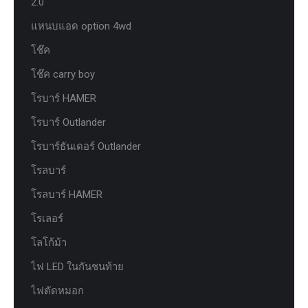
2.0
แหนบแอด option 4wd
โช๊ค
โช๊ค carry boy
โรบาร์ HAMER
โรบาร์ Outlander
โรบาร์ธันเดอร์ Outlander
โรลบาร์
โรลบาร์ HAMER
โรเลอร์
โลโก้ม้า
ไฟ LED ในกันชนท้าย
ไฟตัดหมอก