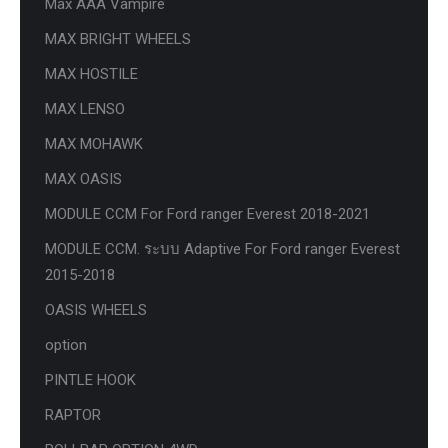
Max AAA Vampire
MAX BRIGHT WHEELS
MAX HOSTILE
MAX LENSO
MAX MOHAWK
MAX OASIS
MODULE CCM For Ford ranger Everest 2018-2021
MODULE CCM. ระบบ Adaptive For Ford ranger Everest
2015-2018
OASIS WHEELS
option
PINTLE HOOK
RAPTOR