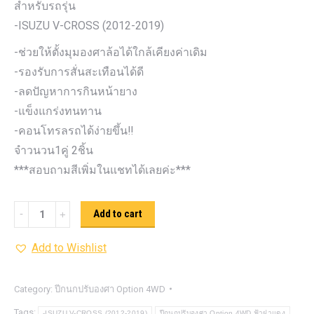
สำหรับรถรุ่น
-ISUZU V-CROSS (2012-2019)
-ช่วยให้ตั้งมุมองศาล้อได้ใกล้เคียงค่าเดิม
-รองรับการสั่นสะเทือนได้ดี
-ลดปัญหาการกินหน้ายาง
-แข็งแกร่งทนทาน
-คอนโทรลรถได้ง่ายขึ้น‼️
จำวนวน1คู่ 2ชิ้น
***สอบถามสีเพิ่มในแชทได้เลยค่ะ***
ปีกนก
Add to cart
ปรับ
Add to Wishlist
องศา
Option
4WD
Category:
ปีกนกปรับองศา Option 4WD
ฟ้า
Tags:
-ISUZU V-CROSS (2012-2019)
ปีกนกปรับองศา Option 4WD ฟ้าฝาแดง