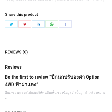
ฝา
แดง
Share this product
quantity
Share
Share
Share
Share
Share
on
on
on
on
on
Twitter
Pinterest
LinkedIn
WhatsApp
Facebook
REVIEWS (0)
Reviews
Be the first to review “ปีกนกปรับองศา Option
4WD ฟ้าฝาแดง”
อีเมลของคุณจะไม่แสดงให้คนอื่นเห็น
ช่องข้อมูลจำเป็นถูกทำเครื่องหมาย
*