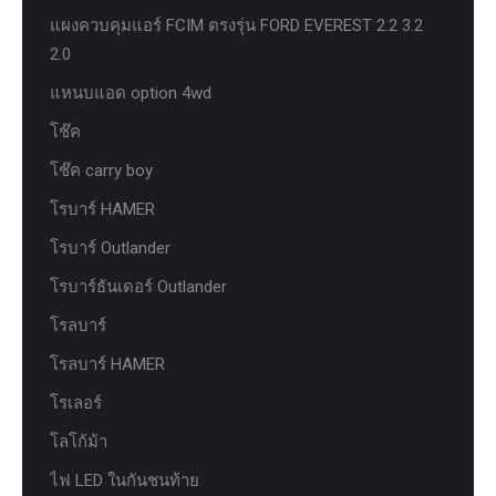
แผงควบคุมแอร์ FCIM ตรงรุ่น FORD EVEREST 2.2 3.2
2.0
แหนบแอด option 4wd
โช๊ค
โช๊ค carry boy
โรบาร์ HAMER
โรบาร์ Outlander
โรบาร์ธันเดอร์ Outlander
โรลบาร์
โรลบาร์ HAMER
โรเลอร์
โลโก้ม้า
ไฟ LED ในกันชนท้าย