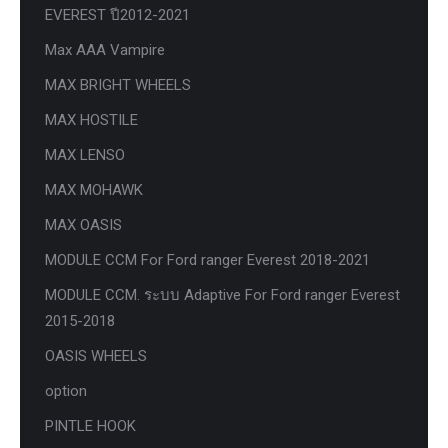
EVEREST ปี2012-2021
Max AAA Vampire
MAX BRIGHT WHEELS
MAX HOSTILE
MAX LENSO
MAX MOHAWK
MAX OASIS
MODULE CCM For Ford ranger Everest 2018-2021
MODULE CCM. ระบบ Adaptive For Ford ranger Everest
2015-2018
OASIS WHEELS
option
PINTLE HOOK