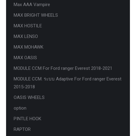
Max AAA Vampire
MAX BRIGHT WHEELS
MAX HOSTILE
MAX LENSO
MAX MOHAWK
MAX OASIS
MODULE CCM For Ford ranger Everest 2018-2021
MODULE CCM. ระบบ Adaptive For Ford ranger Everest
2015-2018
OASIS WHEELS
option
PINTLE HOOK
RAPTOR