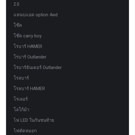
2.0
แหนบแอด option 4wd
โช๊ค
โช๊ค carry boy
โรบาร์ HAMER
โรบาร์ Outlander
โรบาร์ธันเดอร์ Outlander
โรลบาร์
โรลบาร์ HAMER
โรเลอร์
โลโก้ม้า
ไฟ LED ในกันชนท้าย
ไฟตัดหมอก