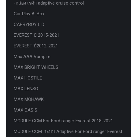
-กล่อง เรด้า adaptive cruise control
Car Play Ai Box
CARRYBOY LID
EVEREST ปี 2015-2021
EVEREST ปี2012-2021
Max AAA Vampire
MAX BRIGHT WHEELS
MAX HOSTILE
MAX LENSO
MAX MOHAWK
MAX OASIS
MODULE CCM For Ford ranger Everest 2018-2021
MODULE CCM. ระบบ Adaptive For Ford ranger Everest