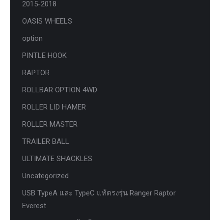
2015-2018
OASIS WHEELS
option
PINTLE HOOK
RAPTOR
ROLLBAR OPTION 4WD
ROLLER LID HAMER
ROLLER MASTER
TRAILER BALL
ULTIMATE SHACKLES
Uncategorized
USB TypeA และ TypeC แท้ตรงรุ่น Ranger Raptor
Everest