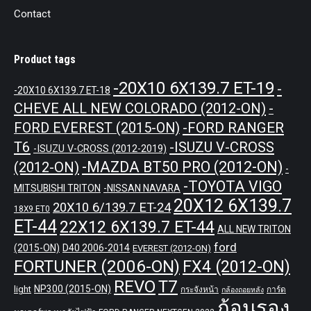
Contact
Product tags
-20X10 6X139.7 ET-19
-
-20X10 6X139.7 ET-18
CHEVE ALL NEW COLORADO (2012-ON)
-
-FORD RANGER
FORD EVEREST (2015-ON)
T6
-ISUZU V-CROSS
-ISUZU V-CROSS (2012-2019)
-MAZDA BT50 PRO (2012-ON)
(2012-ON)
-
-TOYOTA VIGO
MITSUBISHI TRITON
-NISSAN NAVARA
20X12 6X139.7
20X10 6/139.7 ET-24
18X9 ET0
ET-44
22X12 6X139.7 ET-44
ALL NEW TRITON
ford
(2015-ON)
D40 2006-2014
EVEREST (2012-ON)
FORTUNER (2006-ON)
FX4 (2012-ON)
REVO
T7
NP300 (2015-ON)
light
กระจังหน้า
การ์ด
กล้องถอยหลัง
ก้อนรอง