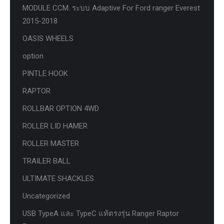
MODULE CCM. ระบบ Adaptive For Ford ranger Everest
2015-2018
OASIS WHEELS
option
PINTLE HOOK
RAPTOR
ROLLBAR OPTION 4WD
ROLLER LID HAMER
ROLLER MASTER
TRAILER BALL
ULTIMATE SHACKLES
Uncategorized
USB TypeA และ TypeC แท้ตรงรุ่น Ranger Raptor