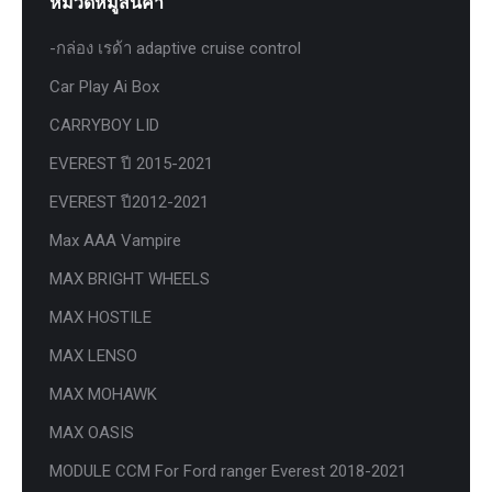
หมวดหมู่สินค้า
-กล่อง เรด้า adaptive cruise control
Car Play Ai Box
CARRYBOY LID
EVEREST ปี 2015-2021
EVEREST ปี2012-2021
Max AAA Vampire
MAX BRIGHT WHEELS
MAX HOSTILE
MAX LENSO
MAX MOHAWK
MAX OASIS
MODULE CCM For Ford ranger Everest 2018-2021