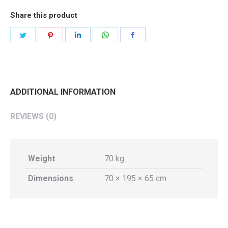
Share this product
Share
Share
Share
Share
Share
on
on
on
on
on
Twitter
Pinterest
LinkedIn
WhatsApp
Facebook
ADDITIONAL INFORMATION
REVIEWS (0)
Weight
70 kg
Dimensions
70 × 195 × 65 cm