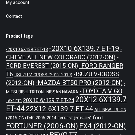
My account
Contact
Product tags
-20X10 6X139.7 ET-19
-
-20X10 6X139.7 ET-18
CHEVE ALL NEW COLORADO (2012-ON)
-
-FORD RANGER
FORD EVEREST (2015-ON)
T6
-ISUZU V-CROSS
-ISUZU V-CROSS (2012-2019)
-MAZDA BT50 PRO (2012-ON)
(2012-ON)
-
-TOYOTA VIGO
MITSUBISHI TRITON
-NISSAN NAVARA
20X12 6X139.7
20X10 6/139.7 ET-24
18X9 ET0
ET-44
22X12 6X139.7 ET-44
ALL NEW TRITON
ford
(2015-ON)
D40 2006-2014
EVEREST (2012-ON)
FORTUNER (2006-ON)
FX4 (2012-ON)
REVO
T7