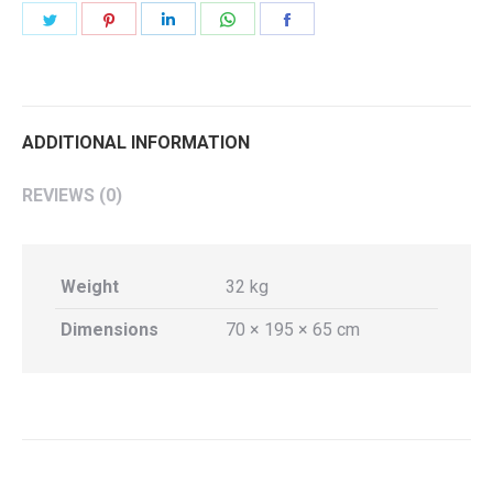
Share
Share
Share
Share
Share
on
on
on
on
on
Twitter
Pinterest
LinkedIn
WhatsApp
Facebook
ADDITIONAL INFORMATION
REVIEWS (0)
Weight
32 kg
Dimensions
70 × 195 × 65 cm