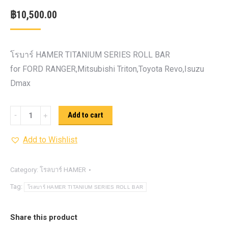
฿
10,500.00
โรบาร์ HAMER TITANIUM SERIES ROLL BAR
for FORD RANGER,Mitsubishi Triton,Toyota Revo,Isuzu
Dmax
โรล
Add to cart
บาร์
Add to Wishlist
HAMER
TITANIUM
SERIES
Category:
โรลบาร์ HAMER
ROLL
Tag:
โรลบาร์ HAMER TITANIUM SERIES ROLL BAR
BAR
quantity
Share this product