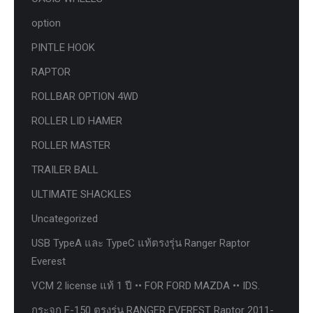
option
PINTLE HOOK
RAPTOR
ROLLBAR OPTION 4WD
ROLLER LID HAMER
ROLLER MASTER
TRAILER BALL
ULTIMATE SHACKLES
Uncategorized
USB TypeA และ TypeC แท้ตรงรุ่น Ranger Raptor
Everest
VCM 2 license แท้ 1 ปี •• FOR FORD MAZDA •• IDS.
กระจก F-150 ตรงรุ่น RANGER EVEREST Raptor 2011-