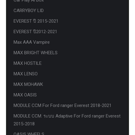
Car Play Ai Box
CARRYBOY LID
EVEREST ปี 2015-2021
EVEREST ปี2012-2021
Max AAA Vampire
MAX BRIGHT WHEELS
MAX HOSTILE
MAX LENSO
MAX MOHAWK
MAX OASIS
MODULE CCM For Ford ranger Everest 2018-2021
MODULE CCM. ระบบ Adaptive For Ford ranger Everest
2015-2018
OASIS WHEELS