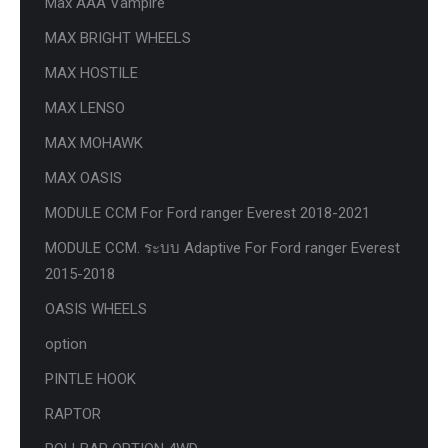
Max AAA Vampire
MAX BRIGHT WHEELS
MAX HOSTILE
MAX LENSO
MAX MOHAWK
MAX OASIS
MODULE CCM For Ford ranger Everest 2018-2021
MODULE CCM. ระบบ Adaptive For Ford ranger Everest
2015-2018
OASIS WHEELS
option
PINTLE HOOK
RAPTOR