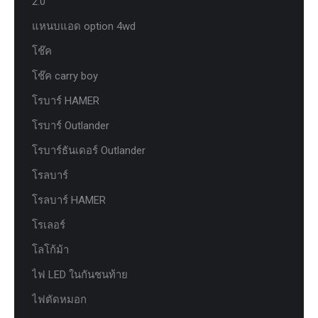
2.0
แหนบแอด option 4wd
โช๊ค
โช๊ค carry boy
โรบาร์ HAMER
โรบาร์ Outlander
โรบาร์ธันเดอร์ Outlander
โรลบาร์
โรลบาร์ HAMER
โรเลอร์
โลโก้ม้า
ไฟ LED ในกันชนท้าย
ไฟตัดหมอก