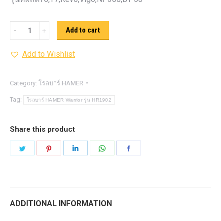
โรล
Add to cart
บาร์
Add to Wishlist
HAMER
Warrior
รุ่น
Category:
โรลบาร์ HAMER
HR1902
Tag:
โรลบาร์ HAMER Warrior รุ่น HR1902
quantity
Share this product
Share
Share
Share
Share
Share
on
on
on
on
on
Twitter
Pinterest
LinkedIn
WhatsApp
Facebook
ADDITIONAL INFORMATION