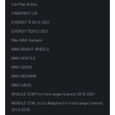
Car Play Ai Box
CARRYBOY LID
EVEREST ปี 2015-2021
EVEREST ปี2012-2021
Max AAA Vampire
MAX BRIGHT WHEELS
MAX HOSTILE
MAX LENSO
MAX MOHAWK
MAX OASIS
MODULE CCM For Ford ranger Everest 2018-2021
MODULE CCM. ระบบ Adaptive For Ford ranger Everest
2015-2018