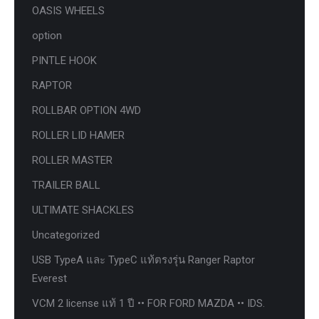
OASIS WHEELS
option
PINTLE HOOK
RAPTOR
ROLLBAR OPTION 4WD
ROLLER LID HAMER
ROLLER MASTER
TRAILER BALL
ULTIMATE SHACKLES
Uncategorized
USB TypeA และ TypeC แท้ตรงรุ่น Ranger Raptor
Everest
VCM 2 license แท้ 1 ปี •• FOR FORD MAZDA •• IDS.