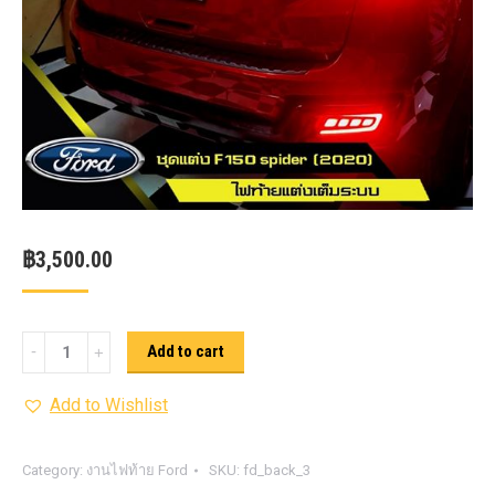
฿
3,500.00
ไฟ
Add to cart
คาด
Add to Wishlist
ท้าย
โล้
โก้
Category:
งานไฟท้าย Ford
SKU:
fd_back_3