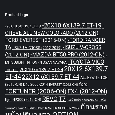
Product tags
-20X10 6X139.7 ET-19
-
-20X10 6X139.7 ET-18
CHEVE ALL NEW COLORADO (2012-ON)
-
-FORD RANGER
FORD EVEREST (2015-ON)
T6
-ISUZU V-CROSS
-ISUZU V-CROSS (2012-2019)
-MAZDA BT50 PRO (2012-ON)
(2012-ON)
-
-TOYOTA VIGO
MITSUBISHI TRITON
-NISSAN NAVARA
20X12 6X139.7
20X10 6/139.7 ET-24
18X9 ET0
ET-44
22X12 6X139.7 ET-44
ALL NEW TRITON
ford
(2015-ON)
D40 2006-2014
EVEREST (2012-ON)
FORTUNER (2006-ON)
FX4 (2012-ON)
REVO
T7
NP300 (2015-ON)
light
กระจังหน้า
การ์ด
กล้องถอยหลัง
ก้อนรอง
มอเตอร์พวงมาลัยไฟฟ้า FORD RANGER NEXTGEN 2022