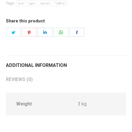
everest
Tags:
ford
light
ชุดแต่ง
ไฟท้าย
quantity
Share this product
Share
Share
Share
Share
Share
on
on
on
on
on
Twitter
Pinterest
LinkedIn
WhatsApp
Facebook
ADDITIONAL INFORMATION
REVIEWS (0)
Weight
3 kg