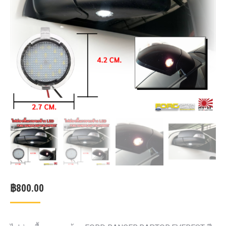
฿
800.00