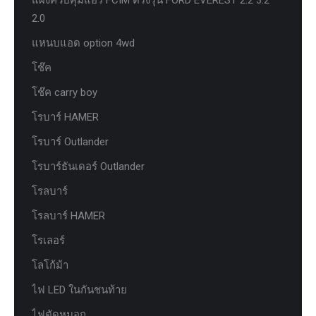
2.0
แหนบแอด option 4wd
โช๊ค
โช๊ค carry boy
โรบาร์ HAMER
โรบาร์ Outlander
โรบาร์ธันเดอร์ Outlander
โรลบาร์
โรลบาร์ HAMER
โรเลอร์
โลโก้ม้า
ไฟ LED ในกันชนท้าย
ไฟตัดหมอก