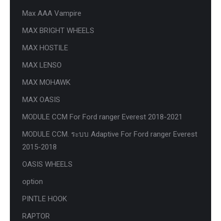
Max AAA Vampire
MAX BRIGHT WHEELS
MAX HOSTILE
MAX LENSO
MAX MOHAWK
MAX OASIS
MODULE CCM For Ford ranger Everest 2018-2021
MODULE CCM. ระบบ Adaptive For Ford ranger Everest
2015-2018
OASIS WHEELS
option
PINTLE HOOK
RAPTOR