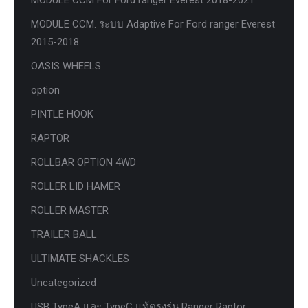
MODULE CCM For Ford ranger Everest 2018-2021
MODULE CCM. ระบบ Adaptive For Ford ranger Everest
2015-2018
OASIS WHEELS
option
PINTLE HOOK
RAPTOR
ROLLBAR OPTION 4WD
ROLLER LID HAMER
ROLLER MASTER
TRAILER BALL
ULTIMATE SHACKLES
Uncategorized
USB TypeA และ TypeC แท้ตรงรุ่น Ranger Raptor