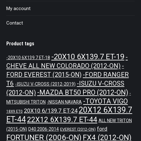
My account
Contact
Product tags
-20X10 6X139.7 ET-19
-
-20X10 6X139.7 ET-18
CHEVE ALL NEW COLORADO (2012-ON)
-
-FORD RANGER
FORD EVEREST (2015-ON)
T6
-ISUZU V-CROSS
-ISUZU V-CROSS (2012-2019)
-MAZDA BT50 PRO (2012-ON)
(2012-ON)
-
-TOYOTA VIGO
MITSUBISHI TRITON
-NISSAN NAVARA
20X12 6X139.7
20X10 6/139.7 ET-24
18X9 ET0
ET-44
22X12 6X139.7 ET-44
ALL NEW TRITON
ford
(2015-ON)
D40 2006-2014
EVEREST (2012-ON)
FORTUNER (2006-ON)
FX4 (2012-ON)