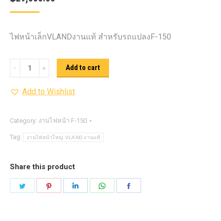
ไฟหน้าเล็กVLANDงานแท้ สำหรับรถแปลงF-150
ไฟ
Add to cart
หน้า
Add to Wishlist
เล็ก
VLAND
งาน
Category:
งานไฟหน้า F-150
แท้
Tag:
งานไฟหน้าใหญ่ VLAND งานแท้
สำหรับF-
150
Share this product
quantity
Share
Share
Share
Share
Share
on
on
on
on
on
Twitter
Pinterest
LinkedIn
WhatsApp
Facebook