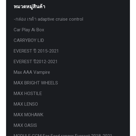
หมวดหมู่สินค้า
-กล่อง เรด้า adaptive cruise control
Car Play Ai Box
CARRYBOY LID
EVEREST ปี 2015-2021
EVEREST ปี2012-2021
Max AAA Vampire
MAX BRIGHT WHEELS
MAX HOSTILE
MAX LENSO
MAX MOHAWK
MAX OASIS