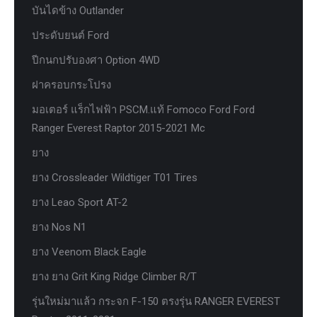
บันไดข้าง Outlander
ประดับยนต์ Ford
ปีกนกปรับองศา Option 4WD
ฝาครอบกระโปรง
มอเตอร์ แร็กไฟฟ้า PSCM.แท้ Fomoco Ford Ford
Ranger Everest Raptor 2015-2021 Mc
ยาง
ยาง Crossleader Wildtiger T01 Tires
ยาง Leao Sport AT-2
ยาง Nos N1
ยาง Veenom Black Eagle
ยาง ยาง Grit King Ridge Climber R/T
รุ่นใหม่มาแล้ว กระจก F-150 ตรงรุ่น RANGER EVEREST