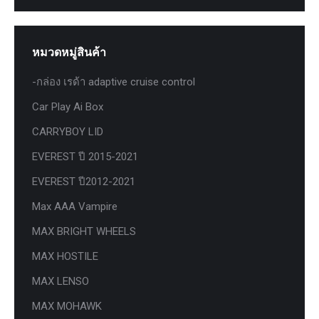
หมวดหมู่สินค้า
-กล่อง เรด้า adaptive cruise control
Car Play Ai Box
CARRYBOY LID
EVEREST ปี 2015-2021
EVEREST ปี2012-2021
Max AAA Vampire
MAX BRIGHT WHEELS
MAX HOSTILE
MAX LENSO
MAX MOHAWK