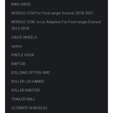
MAX OASIS
MODULE CCM For Ford ranger Everest 2018-2021
MODULE CCM. ระบบ Adaptive For Ford ranger Everest
2015-2018
OASIS WHEELS
option
PINTLE HOOK
RAPTOR
ROLLBAR OPTION 4WD
ROLLER LID HAMER
ROLLER MASTER
TRAILER BALL
ULTIMATE SHACKLES