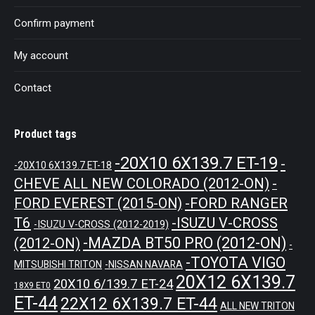
Confirm payment
My account
Contact
Product tags
-20X10 6X139.7 ET-19
-
-20X10 6X139.7 ET-18
CHEVE ALL NEW COLORADO (2012-ON)
-
-FORD RANGER
FORD EVEREST (2015-ON)
T6
-ISUZU V-CROSS
-ISUZU V-CROSS (2012-2019)
-MAZDA BT50 PRO (2012-ON)
(2012-ON)
-
-TOYOTA VIGO
MITSUBISHI TRITON
-NISSAN NAVARA
20X12 6X139.7
20X10 6/139.7 ET-24
18X9 ET0
ET-44
22X12 6X139.7 ET-44
ALL NEW TRITON