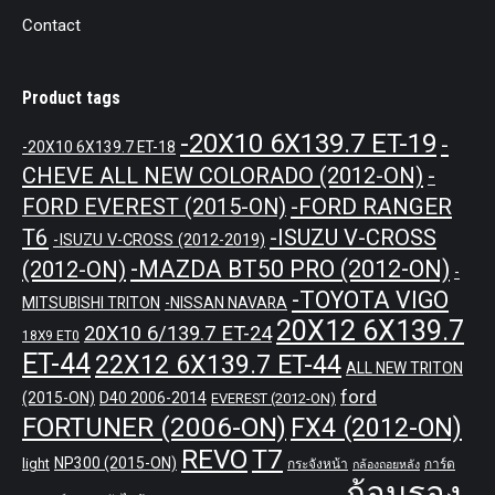
Contact
Product tags
-20X10 6X139.7 ET-19
-
-20X10 6X139.7 ET-18
CHEVE ALL NEW COLORADO (2012-ON)
-
-FORD RANGER
FORD EVEREST (2015-ON)
T6
-ISUZU V-CROSS
-ISUZU V-CROSS (2012-2019)
-MAZDA BT50 PRO (2012-ON)
(2012-ON)
-
-TOYOTA VIGO
MITSUBISHI TRITON
-NISSAN NAVARA
20X12 6X139.7
20X10 6/139.7 ET-24
18X9 ET0
ET-44
22X12 6X139.7 ET-44
ALL NEW TRITON
ford
(2015-ON)
D40 2006-2014
EVEREST (2012-ON)
FORTUNER (2006-ON)
FX4 (2012-ON)
REVO
T7
NP300 (2015-ON)
light
กระจังหน้า
การ์ด
กล้องถอยหลัง
ก้อนรอง