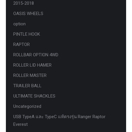
2015-2018
OASIS WHEELS
option
PINTLE HOOK
RAPTOR
ROLLBAR OPTION 4WD
ROLLER LID HAMER
ROLLER MASTER
TRAILER BALL
ULTIMATE SHACKLES
Uncategorized
USB TypeA และ TypeC แท้ตรงรุ่น Ranger Raptor
Everest