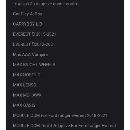
-กล่อง เรด้า adaptive cruise control
Car Play Ai Box
CARRYBOY LID
EVEREST ปี 2015-2021
EVEREST ปี2012-2021
Max AAA Vampire
MAX BRIGHT WHEELS
MAX HOSTILE
MAX LENSO
MAX MOHAWK
MAX OASIS
MODULE CCM For Ford ranger Everest 2018-2021
MODULE CCM. ระบบ Adaptive For Ford ranger Everest