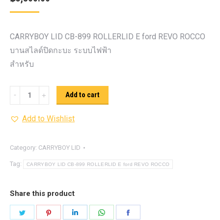
CARRYBOY LID CB-899 ROLLERLID E ford REVO ROCCO
บานสไลด์ปิดกะบะ ระบบไฟฟ้า
สำหรับ
CARRYBOY
Add to cart
LID
Add to Wishlist
CB-
899
ROLLERLID
Category:
CARRYBOY LID
E
Tag:
CARRYBOY LID CB-899 ROLLERLID E ford REVO ROCCO
quantity
Share this product
Share
Share
Share
Share
Share