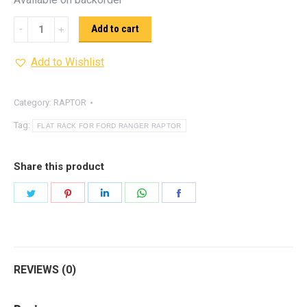
HAMER
Add to cart
FLAT
Add to Wishlist
RACK
quantity
Category:
RAPTOR
Tag:
FLAT RACK FOR FORD RANGER RAPTOR
Share this product
Share
Share
Share
Share
Share
on
on
on
on
on
Twitter
Pinterest
LinkedIn
WhatsApp
Facebook
REVIEWS (0)