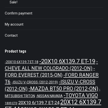
Sale!
Confirm payment
My account
Contact
Product tags
-20X10 6X139.7 ET-19
-
-20X10 6X139.7 ET-18
CHEVE ALL NEW COLORADO (2012-ON)
-
-FORD RANGER
FORD EVEREST (2015-ON)
T6
-ISUZU V-CROSS
-ISUZU V-CROSS (2012-2019)
-MAZDA BT50 PRO (2012-ON)
(2012-ON)
-
-TOYOTA VIGO
MITSUBISHI TRITON
-NISSAN NAVARA
20X12 6X139.7
20X10 6/139.7 ET-24
18X9 ET0