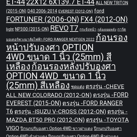
ET-44
22X12 6X139.7 ET-44
ALL NEW TRITON
ford
(2015-ON)
D40 2006-2014
EVEREST (2012-ON)
FORTUNER (2006-ON)
FX4 (2012-ON)
REVO
T7
NP300 (2015-ON)
light
กระจังหน้า
การ์ด
กล้องถอยหลัง
ก้อนรอง
มอเตอร์พวงมาลัยไฟฟ้า FORD RANGER NEXTGEN 2022
หน้าปรับองศา OPTION
4WD ขนาด 1 นิ้ว (25mm) สี
เหลือง
ก้อนรองหลังปรับองศา
OPTION 4WD ขนาด 1 นิ้ว
(25mm) สีเหลือง
ตรงรุ่น -CHEVE
ชุดแต่ง
ALL NEW COLORADO (2012-ON)
ตรงรุ่น -FORD
EVEREST (2015-ON)
ตรงรุ่น -FORD RANGER
T6
ตรงรุ่น -ISUZU V-CROSS (2012-ON)
ตรงรุ่น -
MAZDA BT50 PRO (2012-ON)
ตรงรุ่น -TOYOTA
VIGO
ปีกนกปรับองศา Option 4WD ขาวฝาแดง
ปีกนกปรับองศา
Option 4WD ดำฝาแดง
ปีกนกปรับองศา Option 4WD ฟ้าฝาแดง