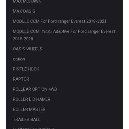
MAX MOHAWK
MAX OASIS
MODULE CCM For Ford ranger Everest 2018-2021
MODULE CCM. ระบบ Adaptive For Ford ranger Everest
2015-2018
OASIS WHEELS
option
PINTLE HOOK
RAPTOR
ROLLBAR OPTION 4WD
ROLLER LID HAMER
ROLLER MASTER
TRAILER BALL