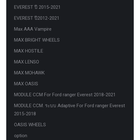
EVEREST ปี 2015-2021
EVEREST ปี2012-2021
Max AAA Vampire
MAX BRIGHT WHEELS
MAX HOSTILE
MAX LENSO
MAX MOHAWK
MAX OASIS
MODULE CCM For Ford ranger Everest 2018-2021
MODULE CCM. ระบบ Adaptive For Ford ranger Everest
2015-2018
OASIS WHEELS
option