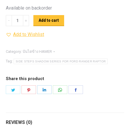
Available on backorder
HAMER
Add to cart
SIDE
Add to Wishlist
STEPS
SHADOW
SERIES
Category:
บันไดข้าง HAMER
quantity
Tag:
SIDE STEPS SHADOW SERIES FOR FORD RANGER RAPTOR
Share this product
Share
Share
Share
Share
Share
on
on
on
on
on
Twitter
Pinterest
LinkedIn
WhatsApp
Facebook
REVIEWS (0)