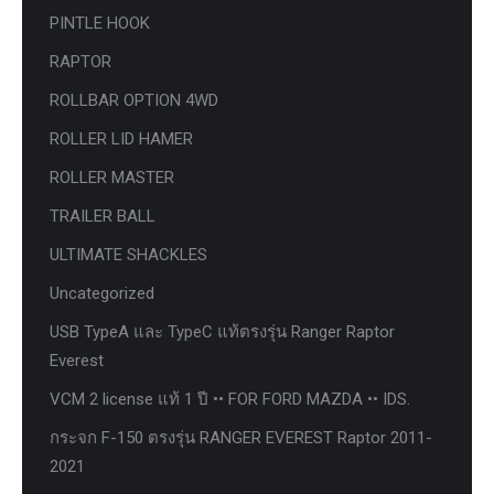
PINTLE HOOK
RAPTOR
ROLLBAR OPTION 4WD
ROLLER LID HAMER
ROLLER MASTER
TRAILER BALL
ULTIMATE SHACKLES
Uncategorized
USB TypeA และ TypeC แท้ตรงรุ่น Ranger Raptor
Everest
VCM 2 license แท้ 1 ปี •• FOR FORD MAZDA •• IDS.
กระจก F-150 ตรงรุ่น RANGER EVEREST Raptor 2011-
2021