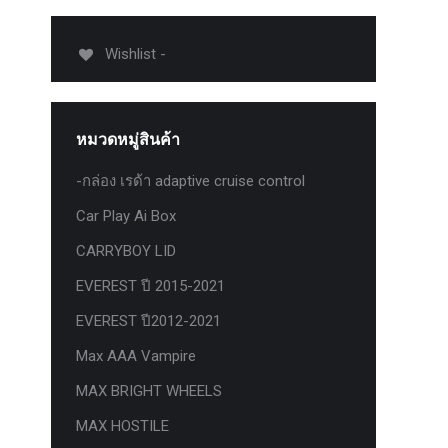
012-
T50
Wishlist -
-
งศา Option
Option
หมวดหมู่สินค้า
ption 4WD
ption
-กล่อง เรด้า adaptive cruise control
องศา
Car Play Ai Box
าอลูมิเนียม
CARRYBOY LID
EVEREST ปี 2015-2021
EVEREST ปี2012-2021
Max AAA Vampire
MAX BRIGHT WHEELS
MAX HOSTILE