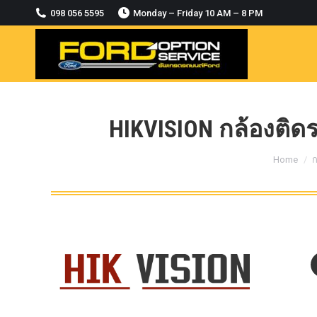
2018-2021
098 056 5595
Monday – Friday 10 AM – 8 PM
MODULE CCM. ระบบ Adaptive For Ford
ranger Everest 2015-2018
OASIS WHEELS
option
PINTLE HOOK
HIKVISION กล้องติดร
RAPTOR
You are h
Home
ก
ROLLBAR OPTION 4WD
ROLLER LID HAMER
ROLLER MASTER
TRAILER BALL
ULTIMATE SHACKLES
Uncategorized