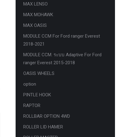
MAX LENSO
MAX MOHAWK
MAX OASIS
MODULE CCM For Ford ranger Everest
2018-2021
MODULE CCM. ระบบ Adaptive For Ford
ranger Everest 2015-2018
OASIS WHEELS
option
PINTLE HOOK
RAPTOR
ROLLBAR OPTION 4WD
ROLLER LID HAMER