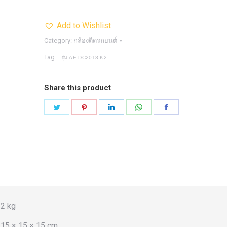
Add to Wishlist
Category:
กล้องติดรถยนต์
Tag:
รุ่น AE-DC2018-K2
Share this product
Share
Share
Share
Share
Share
on
on
on
on
on
Twitter
Pinterest
LinkedIn
WhatsApp
Facebook
2 kg
15 × 15 × 15 cm