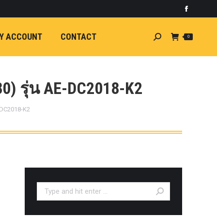
)
light
Faceboo
7
กระจัง
Y ACCOUNT
CONTACT
Search:
0
ัยไฟฟ้า
อน
ศา
ขนาด
0) รุ่น AE-DC2018-K2
ลัง
E-DC2018-K2
ION
้ว
ง
ชุดแต่ง
EW
ตรงรุ่น
Search:
5-ON)
 T6
ตรง