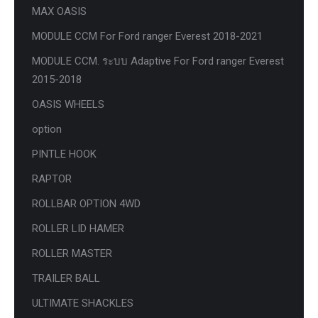
MAX OASIS
MODULE CCM For Ford ranger Everest 2018-2021
MODULE CCM. ระบบ Adaptive For Ford ranger Everest
2015-2018
OASIS WHEELS
option
PINTLE HOOK
RAPTOR
ROLLBAR OPTION 4WD
ROLLER LID HAMER
ROLLER MASTER
TRAILER BALL
ULTIMATE SHACKLES