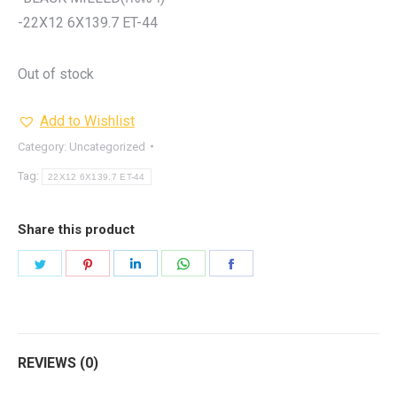
-22X12 6X139.7 ET-44
Out of stock
Add to Wishlist
Category:
Uncategorized
Tag:
22X12 6X139.7 ET-44
Share this product
Share
Share
Share
Share
Share
on
on
on
on
on
Twitter
Pinterest
LinkedIn
WhatsApp
Facebook
REVIEWS (0)