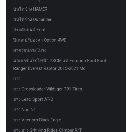
บันไดข้าง HAMER
บันไดข้าง Outlander
ประดับยนต์ Ford
ปีกนกปรับองศา Option 4WD
ฝาครอบกระโปรง
มอเตอร์ แร็กไฟฟ้า PSCM.แท้ Fomoco Ford Ford
Ranger Everest Raptor 2015-2021 Mc
ยาง
ยาง Crossleader Wildtiger T01 Tires
ยาง Leao Sport AT-2
ยาง Nos N1
ยาง Veenom Black Eagle
ยาง ยาง Grit King Ridge Climber R/T