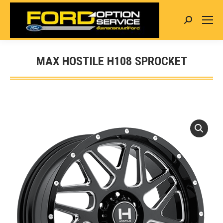
Search:
MAX HOSTILE H108 SPROCKET
You are here: