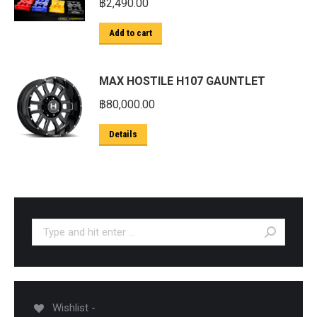
฿
2,490.00
Add to cart
MAX HOSTILE H107 GAUNTLET
฿
80,000.00
Details
Search:
Wishlist -