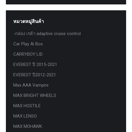
หมวดหมู่สินค้า
-กล่อง เรด้า adaptive cruise control
Car Play Ai Box
CARRYBOY LID
EVEREST ปี 2015-2021
EVEREST ปี2012-2021
Max AAA Vampire
MAX BRIGHT WHEELS
MAX HOSTILE
MAX LENSO
MAX MOHAWK