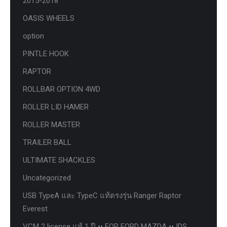
2015-2018
OASIS WHEELS
option
PINTLE HOOK
RAPTOR
ROLLBAR OPTION 4WD
ROLLER LID HAMER
ROLLER MASTER
TRAILER BALL
ULTIMATE SHACKLES
Uncategorized
USB TypeA และ TypeC แท้ตรงรุ่น Ranger Raptor
Everest
VCM 2 license แท้ 1 ปี •• FOR FORD MAZDA •• IDS.