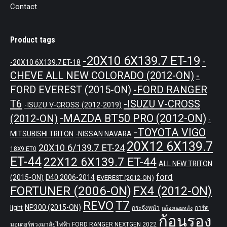
Contact
Product tags
-20X10 6X139.7 ET-19
-
-20X10 6X139.7 ET-18
CHEVE ALL NEW COLORADO (2012-ON)
-
-FORD RANGER
FORD EVEREST (2015-ON)
T6
-ISUZU V-CROSS
-ISUZU V-CROSS (2012-2019)
-MAZDA BT50 PRO (2012-ON)
(2012-ON)
-
-TOYOTA VIGO
MITSUBISHI TRITON
-NISSAN NAVARA
20X12 6X139.7
20X10 6/139.7 ET-24
18X9 ET0
ET-44
22X12 6X139.7 ET-44
ALL NEW TRITON
ford
(2015-ON)
D40 2006-2014
EVEREST (2012-ON)
FORTUNER (2006-ON)
FX4 (2012-ON)
REVO
T7
NP300 (2015-ON)
light
กระจังหน้า
การ์ด
กล้องถอยหลัง
ก้อนรอง
มอเตอร์พวงมาลัยไฟฟ้า FORD RANGER NEXTGEN 2022