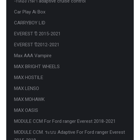
-กล่อง เรด้า adaptive cruise control
Car Play Ai Box
CARRYBOY LID
EVEREST ปี 2015-2021
EVEREST ปี2012-2021
Max AAA Vampire
MAX BRIGHT WHEELS
MAX HOSTILE
MAX LENSO
MAX MOHAWK
MAX OASIS
MODULE CCM For Ford ranger Everest 2018-2021
MODULE CCM. ระบบ Adaptive For Ford ranger Everest