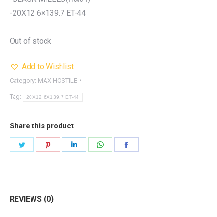
-20X12 6×139.7 ET-44
Out of stock
Add to Wishlist
Category:
MAX HOSTILE
Tag:
20X12 6X139.7 ET-44
Share this product
Share
Share
Share
Share
Share
on
on
on
on
on
Twitter
Pinterest
LinkedIn
WhatsApp
Facebook
REVIEWS (0)