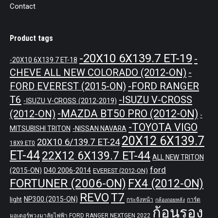
Contact
Product tags
-20X10 6X139.7 ET-19
-
-20X10 6X139.7 ET-18
CHEVE ALL NEW COLORADO (2012-ON)
-
-FORD RANGER
FORD EVEREST (2015-ON)
T6
-ISUZU V-CROSS
-ISUZU V-CROSS (2012-2019)
-MAZDA BT50 PRO (2012-ON)
(2012-ON)
-
-TOYOTA VIGO
MITSUBISHI TRITON
-NISSAN NAVARA
20X12 6X139.7
20X10 6/139.7 ET-24
18X9 ET0
ET-44
22X12 6X139.7 ET-44
ALL NEW TRITON
ford
(2015-ON)
D40 2006-2014
EVEREST (2012-ON)
FORTUNER (2006-ON)
FX4 (2012-ON)
REVO
T7
NP300 (2015-ON)
light
กระจังหน้า
การ์ด
กล้องถอยหลัง
ก้อนรอง
มอเตอร์พวงมาลัยไฟฟ้า FORD RANGER NEXTGEN 2022