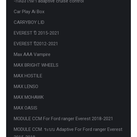
-กล่อง เรด้า adaptive cruise control
Car Play Ai Box
CARRYBOY LID
EVEREST ปี 2015-2021
EVEREST ปี2012-2021
Max AAA Vampire
MAX BRIGHT WHEELS
MAX HOSTILE
MAX LENSO
MAX MOHAWK
MAX OASIS
MODULE CCM For Ford ranger Everest 2018-2021
MODULE CCM. ระบบ Adaptive For Ford ranger Everest