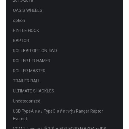
2015-2018
OASIS WHEELS
option
PINTLE HOOK
RAPTOR
ROLLBAR OPTION 4WD
ROLLER LID HAMER
ROLLER MASTER
TRAILER BALL
ULTIMATE SHACKLES
Uncategorized
USB TypeA และ TypeC แท้ตรงรุ่น Ranger Raptor
Everest
VCM 2 license แท้ 1 ปี •• FOR FORD MAZDA •• IDS.