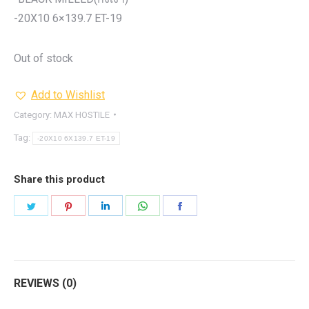
-20X10 6×139.7 ET-19
Out of stock
Add to Wishlist
Category:
MAX HOSTILE
Tag:
-20X10 6X139.7 ET-19
Share this product
Share
Share
Share
Share
Share
on
on
on
on
on
Twitter
Pinterest
LinkedIn
WhatsApp
Facebook
REVIEWS (0)