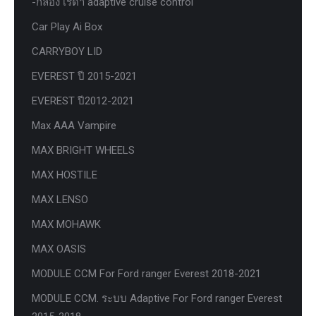
-กล่อง เรด้า adaptive cruise control
Car Play Ai Box
CARRYBOY LID
EVEREST ปี 2015-2021
EVEREST ปี2012-2021
Max AAA Vampire
MAX BRIGHT WHEELS
MAX HOSTILE
MAX LENSO
MAX MOHAWK
MAX OASIS
MODULE CCM For Ford ranger Everest 2018-2021
MODULE CCM. ระบบ Adaptive For Ford ranger Everest