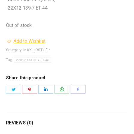
-22X12 139.7 ET-44
Out of stock
Add to Wishlist
Category:
MAX HOSTILE
Tag:
22X12 6X139.7 ET-44
Share this product
Share
Share
Share
Share
Share
on
on
on
on
on
Twitter
Pinterest
LinkedIn
WhatsApp
Facebook
REVIEWS (0)