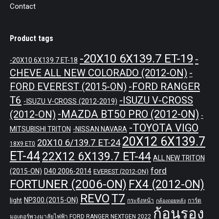
Contact
Product tags
-20X10 6X139.7 ET-19
-
-20X10 6X139.7 ET-18
CHEVE ALL NEW COLORADO (2012-ON)
-
-FORD RANGER
FORD EVEREST (2015-ON)
T6
-ISUZU V-CROSS
-ISUZU V-CROSS (2012-2019)
-MAZDA BT50 PRO (2012-ON)
(2012-ON)
-
-TOYOTA VIGO
MITSUBISHI TRITON
-NISSAN NAVARA
20X12 6X139.7
20X10 6/139.7 ET-24
18X9 ET0
ET-44
22X12 6X139.7 ET-44
ALL NEW TRITON
ford
(2015-ON)
D40 2006-2014
EVEREST (2012-ON)
FORTUNER (2006-ON)
FX4 (2012-ON)
REVO
T7
NP300 (2015-ON)
light
กระจังหน้า
การ์ด
กล้องถอยหลัง
ก้อนรอง
มอเตอร์พวงมาลัยไฟฟ้า FORD RANGER NEXTGEN 2022