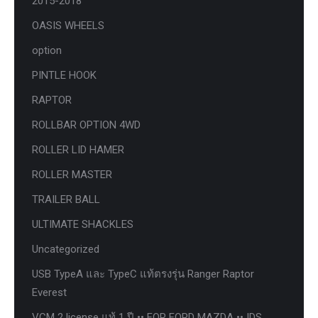
2015-2018
OASIS WHEELS
option
PINTLE HOOK
RAPTOR
ROLLBAR OPTION 4WD
ROLLER LID HAMER
ROLLER MASTER
TRAILER BALL
ULTIMATE SHACKLES
Uncategorized
USB TypeA และ TypeC แท้ตรงรุ่น Ranger Raptor
Everest
VCM 2 license แท้ 1 ปี •• FOR FORD MAZDA •• IDS.