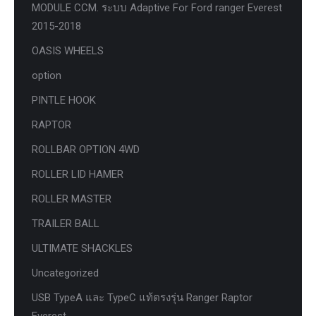
MODULE CCM. ระบบ Adaptive For Ford ranger Everest
2015-2018
OASIS WHEELS
option
PINTLE HOOK
RAPTOR
ROLLBAR OPTION 4WD
ROLLER LID HAMER
ROLLER MASTER
TRAILER BALL
ULTIMATE SHACKLES
Uncategorized
USB TypeA และ TypeC แท้ตรงรุ่น Ranger Raptor
Everest