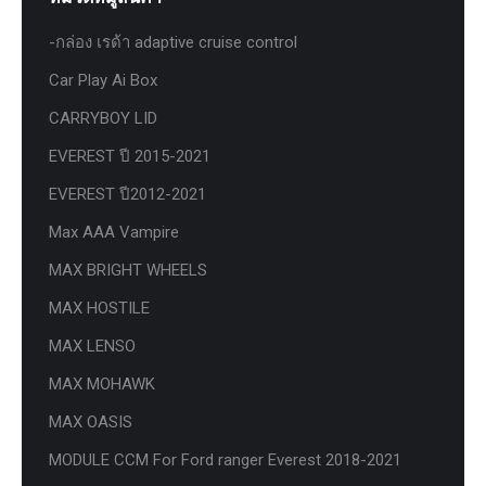
-กล่อง เรด้า adaptive cruise control
Car Play Ai Box
CARRYBOY LID
EVEREST ปี 2015-2021
EVEREST ปี2012-2021
Max AAA Vampire
MAX BRIGHT WHEELS
MAX HOSTILE
MAX LENSO
MAX MOHAWK
MAX OASIS
MODULE CCM For Ford ranger Everest 2018-2021