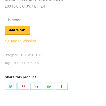
20X10.0 6X139.7 ET -24
1 in stock
Add to cart
Add to Wishlist
Category:
OASIS WHEELS
Tag:
-20X10 6X139.7 ET-24
Share this product
Share
Share
Share
Share
Share
on
on
on
on
on
Twitter
Pinterest
LinkedIn
WhatsApp
Facebook