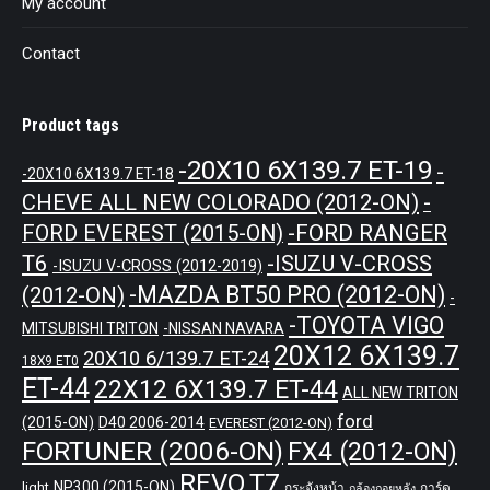
My account
Contact
Product tags
-20X10 6X139.7 ET-19
-
-20X10 6X139.7 ET-18
CHEVE ALL NEW COLORADO (2012-ON)
-
-FORD RANGER
FORD EVEREST (2015-ON)
T6
-ISUZU V-CROSS
-ISUZU V-CROSS (2012-2019)
-MAZDA BT50 PRO (2012-ON)
(2012-ON)
-
-TOYOTA VIGO
MITSUBISHI TRITON
-NISSAN NAVARA
20X12 6X139.7
20X10 6/139.7 ET-24
18X9 ET0
ET-44
22X12 6X139.7 ET-44
ALL NEW TRITON
ford
(2015-ON)
D40 2006-2014
EVEREST (2012-ON)
FORTUNER (2006-ON)
FX4 (2012-ON)
REVO
T7
NP300 (2015-ON)
light
กระจังหน้า
การ์ด
กล้องถอยหลัง