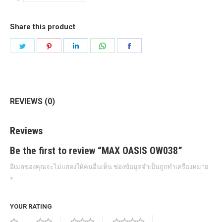
Share this product
Share
Share
Share
Share
Share
on
on
on
on
on
Twitter
Pinterest
LinkedIn
WhatsApp
Facebook
REVIEWS (0)
Reviews
Be the first to review “MAX OASIS OW038”
อีเมลของคุณจะไม่แสดงให้คนอื่นเห็น
ช่องข้อมูลจำเป็นถูกทำเครื่องหมาย
*
YOUR RATING