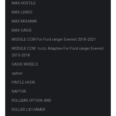
MAX HOSTILE
MAX LENSO
MAX MOHAWK
MAX OASIS
MODULE CCM For Ford ranger Everest 2018-2021
MODULE CCM. ระบบ Adaptive For Ford ranger Everest
2015-2018
OASIS WHEELS
option
PINTLE HOOK
RAPTOR
ROLLBAR OPTION 4WD
ROLLER LID HAMER