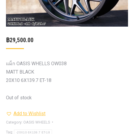
฿
29,500.00
แม็ก OASIS WHELLS OW038
MATT BLACK
20X10 6X139.7 ET-18
Out of stock
Add to Wishlist
Category:
OASIS WHEELS
Tag:
-20X10 6X139.7 ET-18