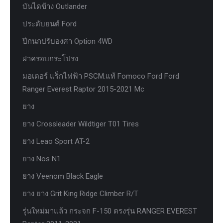
บันไดข้าง Outlander
ประดับยนต์ Ford
ปีกนกปรับองศา Option 4WD
ฝาครอบกระโปรง
มอเตอร์ แร็กไฟฟ้า PSCM.แท้ Fomoco Ford Ford
Ranger Everest Raptor 2015-2021 Mc
ยาง
ยาง Crossleader Wildtiger T01 Tires
ยาง Leao Sport AT-2
ยาง Nos N1
ยาง Veenom Black Eagle
ยาง ยาง Grit King Ridge Climber R/T
รุ่นใหม่มาแล้ว กระจก F-150 ตรงรุ่น RANGER EVEREST