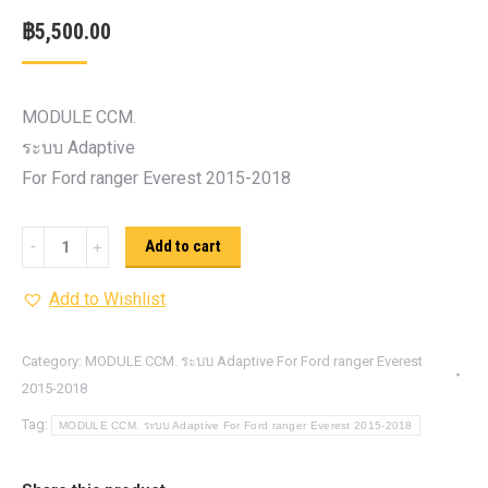
฿
5,500.00
MODULE CCM.
ระบบ Adaptive
For Ford ranger Everest 2015-2018
MODULE
Add to cart
CCM.
Add to Wishlist
ระบบ
Adaptive
For
Category:
MODULE CCM. ระบบ Adaptive For Ford ranger Everest
2015-2018
Ford
ranger
Tag:
MODULE CCM. ระบบ Adaptive For Ford ranger Everest 2015-2018
Everest
2015-