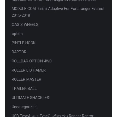
MODULE CCM. ระบบ Adaptive For Ford ranger Everest
2015-2018
OASIS WHEELS
option
PINTLE HOOK
RAPTOR
ROLLBAR OPTION 4WD
ROLLER LID HAMER
ROLLER MASTER
TRAILER BALL
ULTIMATE SHACKLES
Uncategorized
USB TypeA และ TypeC แท้ตรงรุ่น Ranger Raptor