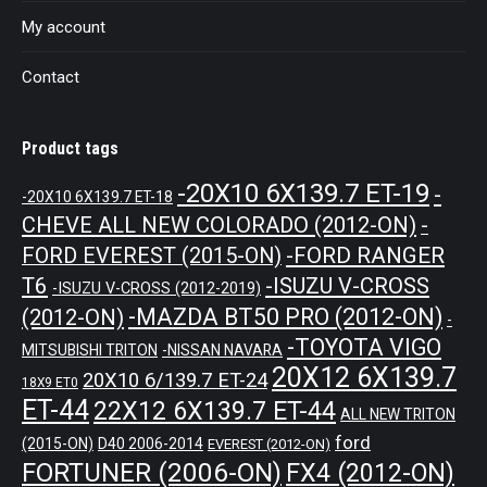
My account
Contact
Product tags
-20X10 6X139.7 ET-19
-
-20X10 6X139.7 ET-18
CHEVE ALL NEW COLORADO (2012-ON)
-
-FORD RANGER
FORD EVEREST (2015-ON)
T6
-ISUZU V-CROSS
-ISUZU V-CROSS (2012-2019)
-MAZDA BT50 PRO (2012-ON)
(2012-ON)
-
-TOYOTA VIGO
MITSUBISHI TRITON
-NISSAN NAVARA
20X12 6X139.7
20X10 6/139.7 ET-24
18X9 ET0
ET-44
22X12 6X139.7 ET-44
ALL NEW TRITON
ford
(2015-ON)
D40 2006-2014
EVEREST (2012-ON)
FORTUNER (2006-ON)
FX4 (2012-ON)