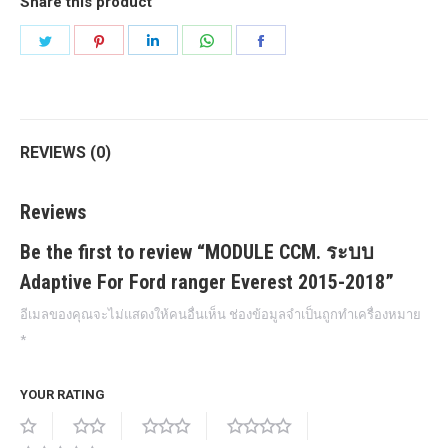
Share this product
2018
Share
Share
Share
Share
Share
quantity
on
on
on
on
on
Twitter
Pinterest
LinkedIn
WhatsApp
Facebook
REVIEWS (0)
Reviews
Be the first to review “MODULE CCM. ระบบ
Adaptive For Ford ranger Everest 2015-2018”
อีเมลของคุณจะไม่แสดงให้คนอื่นเห็น
ช่องข้อมูลจำเป็นถูกทำเครื่องหมาย
*
YOUR RATING