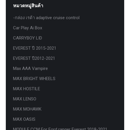
หมวดหมู่สินค้า
-กล่อง เรด้า adaptive cruise control
Car Play Ai Box
CARRYBOY LID
EVEREST ปี 2015-2021
EVEREST ปี2012-2021
Max AAA Vampire
MAX BRIGHT WHEELS
MAX HOSTILE
MAX LENSO
MAX MOHAWK
MAX OASIS
MODULE CCM For Ford ranger Everest 2018-2021