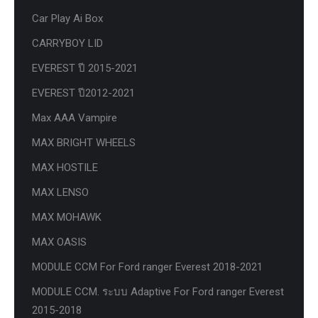
Car Play Ai Box
CARRYBOY LID
EVEREST ปี 2015-2021
EVEREST ปี2012-2021
Max AAA Vampire
MAX BRIGHT WHEELS
MAX HOSTILE
MAX LENSO
MAX MOHAWK
MAX OASIS
MODULE CCM For Ford ranger Everest 2018-2021
MODULE CCM. ระบบ Adaptive For Ford ranger Everest
2015-2018