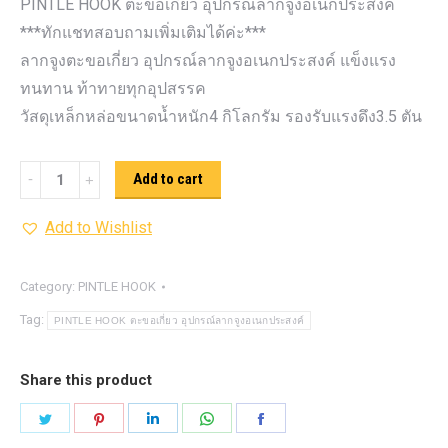
PINTLE HOOK ตะขอเกี่ยว อุปกรณ์ลากจูงอเนกประสงค์
***ทักแชทสอบถามเพิ่มเติมได้ค่ะ***
ลากจูงตะขอเกี่ยว อุปกรณ์ลากจูงอเนกประสงค์ แข็งแรง
ทนทาน ท้าทายทุกอุปสรรค
วัสดุเหล็กหล่อขนาดน้ำหนัก4 กิโลกรัม รองรับแรงดึง3.5 ตัน
PINTLE
Add to cart
HOOK
Add to Wishlist
ตะขอ
เกี่ยว
อุปกรณ์
Category:
PINTLE HOOK
ลาก
Tag:
PINTLE HOOK ตะขอเกี่ยว อุปกรณ์ลากจูงอเนกประสงค์
จูง
อเนกประสงค์
Share this product
quantity
Share
Share
Share
Share
Share
on
on
on
on
on