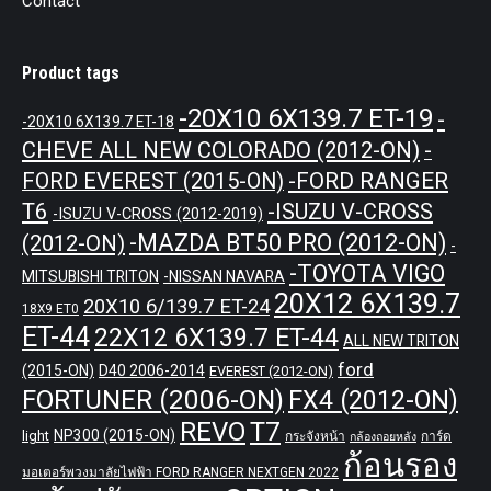
Contact
Product tags
-20X10 6X139.7 ET-19
-
-20X10 6X139.7 ET-18
CHEVE ALL NEW COLORADO (2012-ON)
-
-FORD RANGER
FORD EVEREST (2015-ON)
T6
-ISUZU V-CROSS
-ISUZU V-CROSS (2012-2019)
-MAZDA BT50 PRO (2012-ON)
(2012-ON)
-
-TOYOTA VIGO
MITSUBISHI TRITON
-NISSAN NAVARA
20X12 6X139.7
20X10 6/139.7 ET-24
18X9 ET0
ET-44
22X12 6X139.7 ET-44
ALL NEW TRITON
ford
(2015-ON)
D40 2006-2014
EVEREST (2012-ON)
FORTUNER (2006-ON)
FX4 (2012-ON)
REVO
T7
NP300 (2015-ON)
light
กระจังหน้า
การ์ด
กล้องถอยหลัง
ก้อนรอง
มอเตอร์พวงมาลัยไฟฟ้า FORD RANGER NEXTGEN 2022