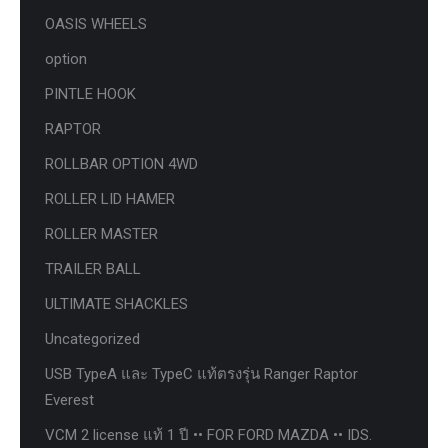
OASIS WHEELS
option
PINTLE HOOK
RAPTOR
ROLLBAR OPTION 4WD
ROLLER LID HAMER
ROLLER MASTER
TRAILER BALL
ULTIMATE SHACKLES
Uncategorized
USB TypeA และ TypeC แท้ตรงรุ่น Ranger Raptor
Everest
VCM 2 license แท้ 1 ปี •• FOR FORD MAZDA •• IDS.