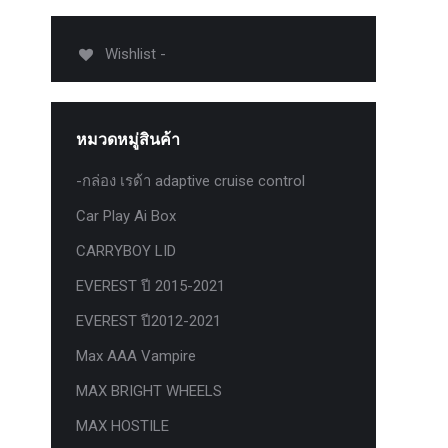
012-
T50
Wishlist -
-
งศา Option
Option
หมวดหมู่สินค้า
ption 4WD
ption
-กล่อง เรด้า adaptive cruise control
องศา
Car Play Ai Box
าอลูมิเนียม
CARRYBOY LID
EVEREST ปี 2015-2021
EVEREST ปี2012-2021
Max AAA Vampire
MAX BRIGHT WHEELS
MAX HOSTILE