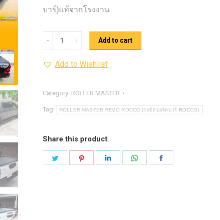
รุ่น -ISUZU V-CROSS (2
บาร์)แท้จากโรงงาน
ON)
ตรงรุ่น -MAZDA B
PRO (2012-ON)
ตรงรุ่น 
ROLLER
Add to cart
TOYOTA VIGO
ปีกนกปรับอ
MASTER
4WD ขาวฝาแดง
ปีกนกปรับองศา 
Add to Wishlist
REVO
4WD ดำฝาแดง
ปีกนกปรับองศา O
ROCCO
ปีกนกปรับองศา O
ฟ้าฝาแดง
(รถ
Category:
ROLLER MASTER
4WD เหลืองฝาฟ้า
ปีกนกปรับ
มี
Tag:
ROLLER MASTER REVO ROCCO (รถมีสปอร์ตบาร์ ROCCO)
Option 4WD แดงฝาดำ
ห่วงโอเมก้
สปอร์ต
OPTION 4WD (สีแดง)
ไฟหน้า
อัพเกรด
บาร์
Share this product
ROCCO)
Share
Share
Share
Share
Share
quantity
on
on
on
on
on
Twitter
Pinterest
LinkedIn
WhatsApp
Facebook