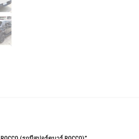
O ROCCO (รถมีสปอร์ตบาร์ ROCCO)”