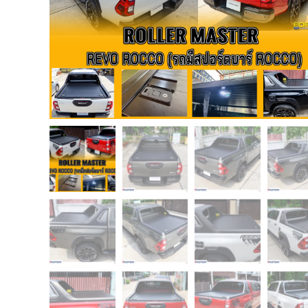
USB TypeA และ TypeC แท้ตรงรุ่น
Ranger Raptor Everest
VCM 2 license แท้ 1 ปี •• FOR FORD
MAZDA •• IDS.
กระจก F-150 ตรงรุ่น RANGER EVEREST
Raptor 2011-2021
กระจกมองข้าง F-150 USA สำหรับ
Ranger Raptor Everest ปี2012+ 1 คู่
กระจังหน้า EVEREST
กระจังหน้า FORD
กระจังหน้า RAPTOR
กล่องควบคุมระบบเกียร์ TCM สำหรับรถ :
Ford Fiesta 1.5/1.6 แท้ใหม่
กล้องติดรถยนต์
กล้องติดรถยนต์ VIOFO รุ่น A129 Duo