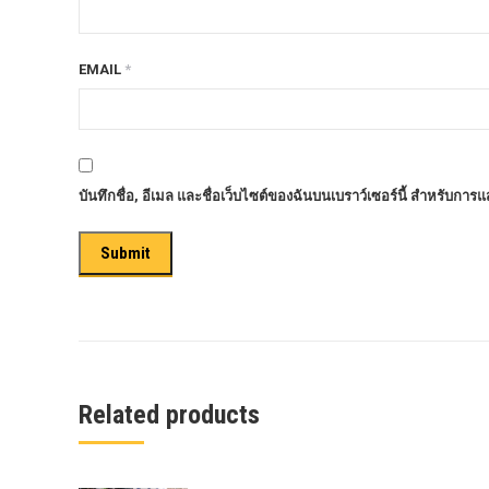
ครีบฉลาม next gen 2022
คานลากจูงแท้ ford
EMAIL
*
งานอัพเกรดระบบ sycn 3
งานเปิดระบบ FORD
งานไฟ EVEREST
บันทึกชื่อ, อีเมล และชื่อเว็บไซต์ของฉันบนเบราว์เซอร์นี้ สำหรับการ
งานไฟท้าย Ford
งานไฟท้ายF-150
งานไฟหน้า F-150
งานไฟหน้า Ford
ชุด Wide body Ford
ชุดปรับระยะเซ็นเซอร์เพลาหลัง
Related products
ชุดป้องกันเซ็นเซอร์วัดองศาเพลาท้าย
ชุดแต่ง Ford