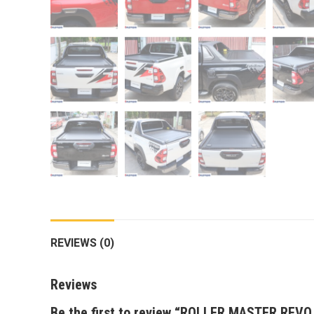
กล้องถอยหลังแท้
กล่องฟิว BJB FORD ตรงรุ่น RANGER
EVEREST RAPTOR 2015-2021
กล้องมองรอบคัน 360องศา
กล่องเครื่อง
กล่องเครื่องแท้ Module PCM Ford (SID
209 ) RANGER& EVEREST 2.2 3.2
กล่องเพิ่มรีโมทสตาร์ท Car remote
control system ตรงรุ่น Ranger Everest
Raptor Mc 2015 -2021
กล่องเพิ่มรีโมทสตาร์ท ตรงรุ่น Ranger
REVIEWS (0)
Everest Raptor Mc 2015 -2021 (ปลั๊ก
ตรงรุ่น ไม่ตัดต่อสาย) ** ต้องโปรแกรม
Reviews
ระบบ **
Be the first to review “ROLLER MASTER REV