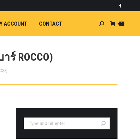
)
light
Faceboo
7
กระจัง
Y ACCOUNT
CONTACT
Search:
0
ัยไฟฟ้า
อน
ศา
ขนาด
บาร์ ROCCO)
ลัง
CCO)
ION
้ว
ง
ชุดแต่ง
EW
ตรงรุ่น
Search:
5-ON)
 T6
ตรง