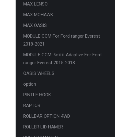
MAX LENSO
MAX MOHAWK
MAX OASIS
MODULE CCM For Ford ranger Everest
2018-2021
MODULE CCM. ระบบ Adaptive For Ford
ranger Everest 2015-2018
OASIS WHEELS
option
PINTLE HOOK
RAPTOR
ROLLBAR OPTION 4WD
ROLLER LID HAMER