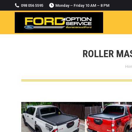
2018-2021
098 056 5595
Monday – Friday 10 AM – 8 PM
MODULE CCM. ระบบ Adaptive For Ford
ranger Everest 2015-2018
OASIS WHEELS
option
PINTLE HOOK
ROLLER MAS
RAPTOR
You
Ho
ROLLBAR OPTION 4WD
ROLLER LID HAMER
ROLLER MASTER
TRAILER BALL
ULTIMATE SHACKLES
Uncategorized