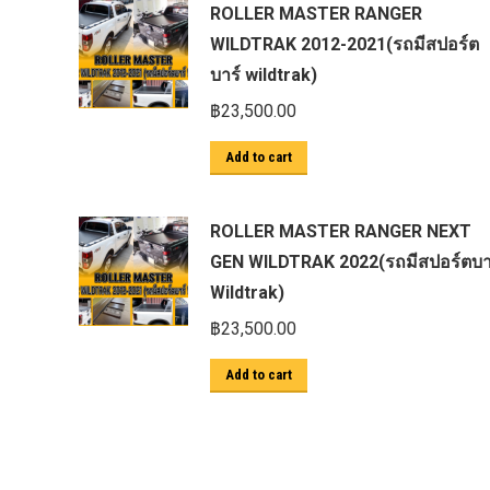
ROLLER MASTER RANGER
ตะแกรงกันหนู
WILDTRAK 2012-2021(รถมีสปอร์ต
บันไดข้าง HAMER
บาร์ wildtrak)
บันไดข้าง Outlander
฿
23,500.00
ประดับยนต์ Ford
Add to cart
ปีกนกปรับองศา Option 4WD
ฝาครอบกระโปรง
ROLLER MASTER RANGER NEXT
มอเตอร์ แร็กไฟฟ้า PSCM.แท้ Fomoco
GEN WILDTRAK 2022(รถมีสปอร์ตบา
Ford Ford Ranger Everest Raptor 2015-
Wildtrak)
2021 Mc
฿
23,500.00
ยาง
Add to cart
ยาง Crossleader Wildtiger T01 Tires
ยาง Leao Sport AT-2
ยาง Nos N1