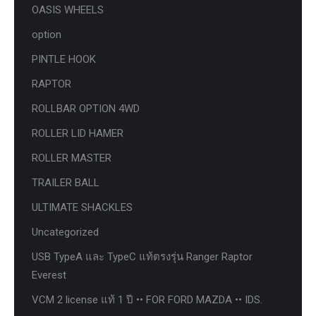
OASIS WHEELS
option
PINTLE HOOK
RAPTOR
ROLLBAR OPTION 4WD
ROLLER LID HAMER
ROLLER MASTER
TRAILER BALL
ULTIMATE SHACKLES
Uncategorized
USB TypeA และ TypeC แท้ตรงรุ่น Ranger Raptor
Everest
VCM 2 license แท้ 1 ปี •• FOR FORD MAZDA •• IDS.