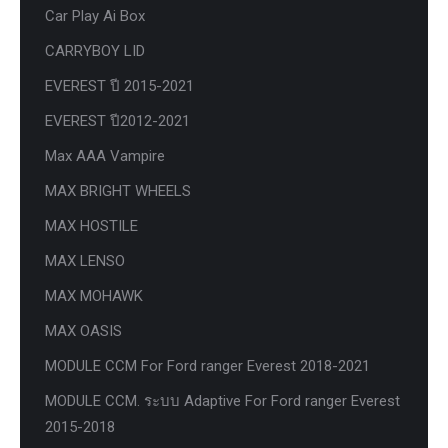
Car Play Ai Box
CARRYBOY LID
EVEREST ปี 2015-2021
EVEREST ปี2012-2021
Max AAA Vampire
MAX BRIGHT WHEELS
MAX HOSTILE
MAX LENSO
MAX MOHAWK
MAX OASIS
MODULE CCM For Ford ranger Everest 2018-2021
MODULE CCM. ระบบ Adaptive For Ford ranger Everest
2015-2018