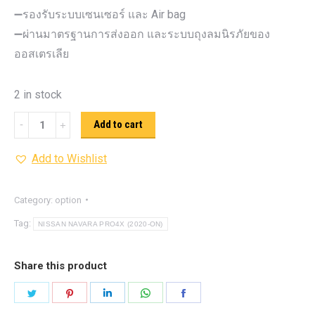
➖รองรับระบบเซนเซอร์ และ Air bag
➖ผ่านมาตรฐานการส่งออก และระบบถุงลมนิรภัยของ
ออสเตรเลีย
2 in stock
กันชน
Add to cart
หน้า
Add to Wishlist
รุ่น
V.1
NISSAN
Category:
option
NAVARA
Tag:
NISSAN NAVARA PRO4X (2020-ON)
PRO4X
(2020-
Share this product
ON)
Share
Share
Share
Share
Share
quantity
on
on
on
on
on