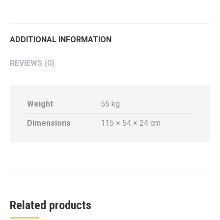
Twitter
Pinterest
LinkedIn
WhatsApp
Facebook
ADDITIONAL INFORMATION
REVIEWS (0)
Weight
55 kg
Dimensions
115 × 54 × 24 cm
Related products