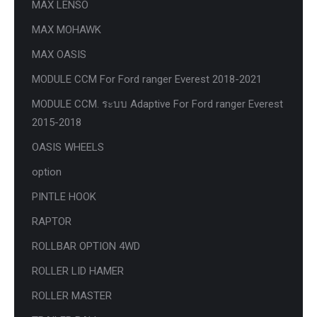
MAX LENSO
MAX MOHAWK
MAX OASIS
MODULE CCM For Ford ranger Everest 2018-2021
MODULE CCM. ระบบ Adaptive For Ford ranger Everest
2015-2018
OASIS WHEELS
option
PINTLE HOOK
RAPTOR
ROLLBAR OPTION 4WD
ROLLER LID HAMER
ROLLER MASTER