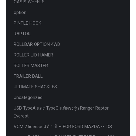
OASIS WHEELS
option
PINTLE HOOK
RAPTOR
ROLLBAR OPTION 4WD
ROLLER LID HAMER
ROLLER MASTER
TRAILER BALL
ULTIMATE SHACKLES
Uncategorized
USB TypeA และ TypeC แท้ตรงรุ่น Ranger Raptor
Everest
VCM 2 license แท้ 1 ปี •• FOR FORD MAZDA •• IDS.