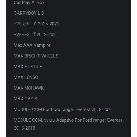
Car Play Ai Box
CARRYBOY LID
EVEREST ปี 2015-2021
EVEREST ปี2012-2021
Max AAA Vampire
MAX BRIGHT WHEELS
MAX HOSTILE
MAX LENSO
MAX MOHAWK
MAX OASIS
MODULE CCM For Ford ranger Everest 2018-2021
MODULE CCM. ระบบ Adaptive For Ford ranger Everest
2015-2018