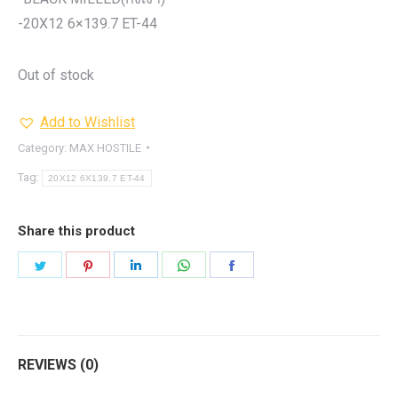
-20X12 6×139.7 ET-44
Out of stock
Add to Wishlist
Category:
MAX HOSTILE
Tag:
20X12 6X139.7 ET-44
Share this product
Share
Share
Share
Share
Share
on
on
on
on
on
Twitter
Pinterest
LinkedIn
WhatsApp
Facebook
REVIEWS (0)