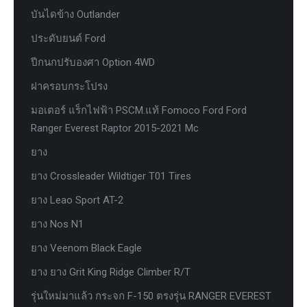
บันไดข้าง Outlander
ประดับยนต์ Ford
ปีกนกปรับองศา Option 4WD
ฝาครอบกระโปรง
มอเตอร์ แร็กไฟฟ้า PSCM.แท้ Fomoco Ford Ford
Ranger Everest Raptor 2015-2021 Mc
ยาง
ยาง Crossleader Wildtiger T01 Tires
ยาง Leao Sport AT-2
ยาง Nos N1
ยาง Veenom Black Eagle
ยาง ยาง Grit King Ridge Climber R/T
รุ่นใหม่มาแล้ว กระจก F-150 ตรงรุ่น RANGER EVEREST