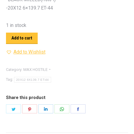
-20X12 6×139.7 ET-44
1 in stock
Add to cart
Add to Wishlist
Category:
MAX HOSTILE
Tag:
20X12 6X139.7 ET-44
Share this product
Share
Share
Share
Share
Share
on
on
on
on
on
Twitter
Pinterest
LinkedIn
WhatsApp
Facebook