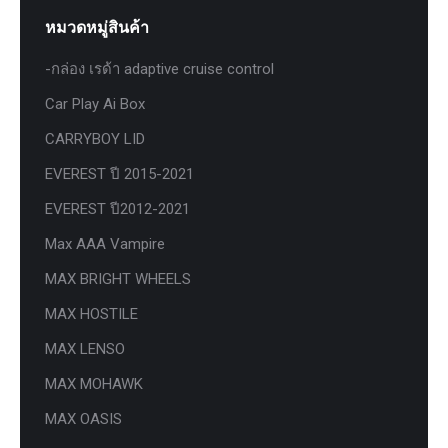
หมวดหมู่สินค้า
-กล่อง เรด้า adaptive cruise control
Car Play Ai Box
CARRYBOY LID
EVEREST ปี 2015-2021
EVEREST ปี2012-2021
Max AAA Vampire
MAX BRIGHT WHEELS
MAX HOSTILE
MAX LENSO
MAX MOHAWK
MAX OASIS