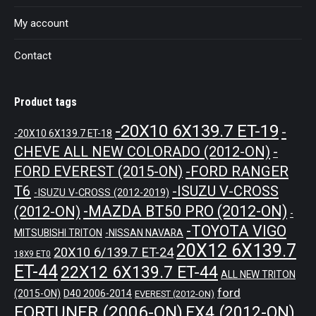
My account
Contact
Product tags
-20X10 6X139.7 ET-19
-
-20X10 6X139.7 ET-18
CHEVE ALL NEW COLORADO (2012-ON)
-
-FORD RANGER
FORD EVEREST (2015-ON)
T6
-ISUZU V-CROSS
-ISUZU V-CROSS (2012-2019)
-MAZDA BT50 PRO (2012-ON)
(2012-ON)
-
-TOYOTA VIGO
MITSUBISHI TRITON
-NISSAN NAVARA
20X12 6X139.7
20X10 6/139.7 ET-24
18X9 ET0
ET-44
22X12 6X139.7 ET-44
ALL NEW TRITON
ford
(2015-ON)
D40 2006-2014
EVEREST (2012-ON)
FORTUNER (2006-ON)
FX4 (2012-ON)