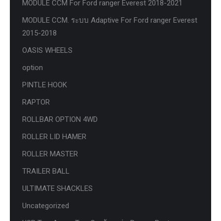
MODULE CCM For Ford ranger Everest 2018-2021
MODULE CCM. ระบบ Adaptive For Ford ranger Everest
2015-2018
OASIS WHEELS
option
PINTLE HOOK
RAPTOR
ROLLBAR OPTION 4WD
ROLLER LID HAMER
ROLLER MASTER
TRAILER BALL
ULTIMATE SHACKLES
Uncategorized