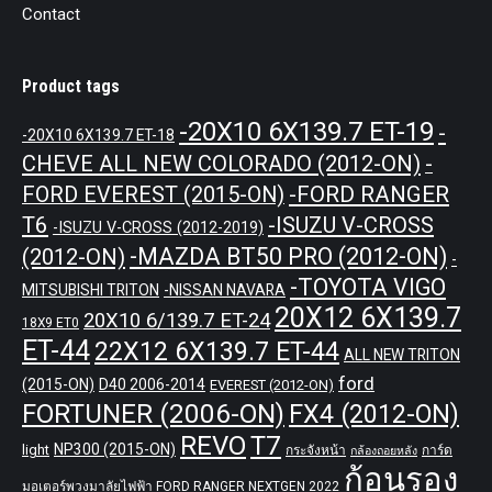
Contact
Product tags
-20X10 6X139.7 ET-19
-
-20X10 6X139.7 ET-18
CHEVE ALL NEW COLORADO (2012-ON)
-
-FORD RANGER
FORD EVEREST (2015-ON)
T6
-ISUZU V-CROSS
-ISUZU V-CROSS (2012-2019)
-MAZDA BT50 PRO (2012-ON)
(2012-ON)
-
-TOYOTA VIGO
MITSUBISHI TRITON
-NISSAN NAVARA
20X12 6X139.7
20X10 6/139.7 ET-24
18X9 ET0
ET-44
22X12 6X139.7 ET-44
ALL NEW TRITON
ford
(2015-ON)
D40 2006-2014
EVEREST (2012-ON)
FORTUNER (2006-ON)
FX4 (2012-ON)
REVO
T7
NP300 (2015-ON)
light
กระจังหน้า
การ์ด
กล้องถอยหลัง
ก้อนรอง
มอเตอร์พวงมาลัยไฟฟ้า FORD RANGER NEXTGEN 2022