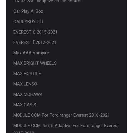
-กล่อง เรด้า adaptive cruise control
Car Play Ai Box
CARRYBOY LID
EVEREST ปี 2015-2021
EVEREST ปี2012-2021
Max AAA Vampire
MAX BRIGHT WHEELS
MAX HOSTILE
MAX LENSO
MAX MOHAWK
MAX OASIS
MODULE CCM For Ford ranger Everest 2018-2021
MODULE CCM. ระบบ Adaptive For Ford ranger Everest