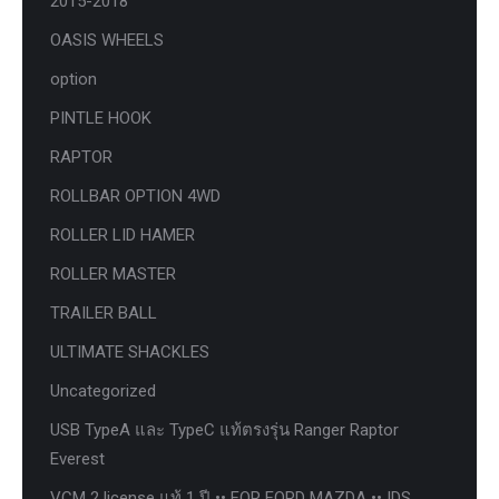
2015-2018
OASIS WHEELS
option
PINTLE HOOK
RAPTOR
ROLLBAR OPTION 4WD
ROLLER LID HAMER
ROLLER MASTER
TRAILER BALL
ULTIMATE SHACKLES
Uncategorized
USB TypeA และ TypeC แท้ตรงรุ่น Ranger Raptor
Everest
VCM 2 license แท้ 1 ปี •• FOR FORD MAZDA •• IDS.