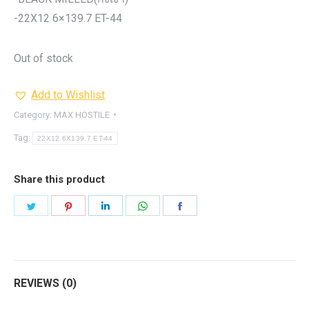
-22X12 6×139.7 ET-44
Out of stock
Add to Wishlist
Category:
MAX HOSTILE
Tag:
22X12 6X139.7 ET-44
Share this product
Share
Share
Share
Share
Share
on
on
on
on
on
Twitter
Pinterest
LinkedIn
WhatsApp
Facebook
REVIEWS (0)