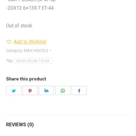
-20X12 6×139.7 ET-44
Out of stock
Add to Wishlist
Category:
MAX HOSTILE
Tag:
20X12 6X139.7 ET-44
Share this product
Share
Share
Share
Share
Share
on
on
on
on
on
Twitter
Pinterest
LinkedIn
WhatsApp
Facebook
REVIEWS (0)