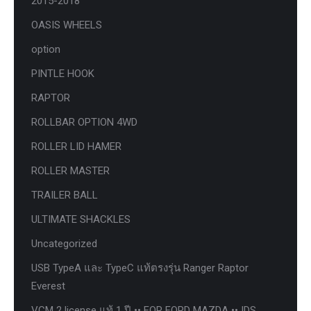
2015-2018
OASIS WHEELS
option
PINTLE HOOK
RAPTOR
ROLLBAR OPTION 4WD
ROLLER LID HAMER
ROLLER MASTER
TRAILER BALL
ULTIMATE SHACKLES
Uncategorized
USB TypeA และ TypeC แท้ตรงรุ่น Ranger Raptor
Everest
VCM 2 license แท้ 1 ปี •• FOR FORD MAZDA •• IDS.