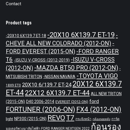
Contact
Product tags
-20X10 6X139.7 ET-19
-
-20X10 6X139.7 ET-18
CHEVE ALL NEW COLORADO (2012-ON)
-
-FORD RANGER
FORD EVEREST (2015-ON)
T6
-ISUZU V-CROSS
-ISUZU V-CROSS (2012-2019)
-MAZDA BT50 PRO (2012-ON)
(2012-ON)
-
-TOYOTA VIGO
MITSUBISHI TRITON
-NISSAN NAVARA
20X12 6X139.7
20X10 6/139.7 ET-24
18X9 ET0
ET-44
22X12 6X139.7 ET-44
ALL NEW TRITON
ford
(2015-ON)
D40 2006-2014
EVEREST (2012-ON)
FORTUNER (2006-ON)
FX4 (2012-ON)
REVO
T7
NP300 (2015-ON)
light
กระจังหน้า
การ์ด
กล้องถอยหลัง
ก้อนรอง
มอเตอร์พวงมาลัยไฟฟ้า FORD RANGER NEXTGEN 2022