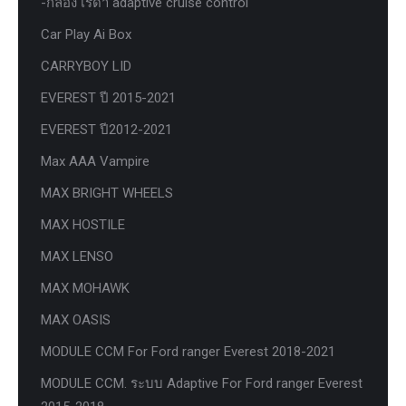
-กล่อง เรด้า adaptive cruise control
Car Play Ai Box
CARRYBOY LID
EVEREST ปี 2015-2021
EVEREST ปี2012-2021
Max AAA Vampire
MAX BRIGHT WHEELS
MAX HOSTILE
MAX LENSO
MAX MOHAWK
MAX OASIS
MODULE CCM For Ford ranger Everest 2018-2021
MODULE CCM. ระบบ Adaptive For Ford ranger Everest